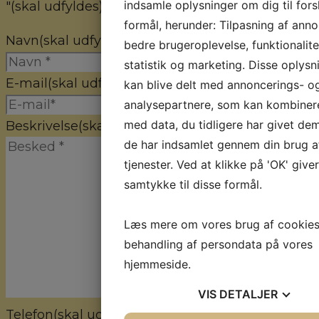
indsamle oplysninger om dig til fors
"
(skal udfyldes)
" indicates required fields
formål, herunder: Tilpasning af anno
Navn
(skal udfyldes)
bedre brugeroplevelse, funktionalite
statistik og marketing. Disse oplysn
E-mail
(skal udfyldes)
kan blive delt med annoncerings- o
analysepartnere, som kan kombine
med data, du tidligere har givet dem
Beskrivelse
(skal udfyldes)
de har indsamlet gennem din brug a
tjenester. Ved at klikke på 'OK' give
samtykke til disse formål.
Læs mere om vores brug af cookie
behandling af persondata på vores
hjemmeside.
VIS
DETALJER
Telefon
(skal udfyldes)