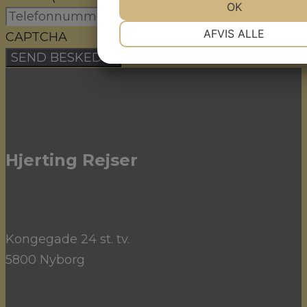
JA
NEJ
OK
JA
NE
NØDVENDIGE
PRÆFEREN
AFVIS ALLE
CAPTCHA
JA
NEJ
JA
NE
MARKETING
STATISTI
Hjerting Rejser
Kongegade 24 st. tv.
5800 Nyborg