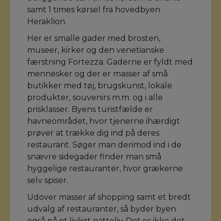
samt 1 times kørsel fra hovedbyen
Heraklion.
Her er smalle gader med brosten,
museer, kirker og den venetianske
færstning Fortezza. Gaderne er fyldt med
mennesker og der er masser af små
butikker med tøj, brugskunst, lokale
produkter, souvenirs m.m. og i alle
prisklasser. Byens turistfælde er
havneområdet, hvor tjenerne ihærdigt
prøver at trække dig ind på deres
restaurant. Søger man derimod ind i de
snævre sidegader finder man små
hyggelige restauranter, hvor grækerne
selv spiser.
Udover masser af shopping samt et bredt
udvalg af restauranter, så byder byen
også på et livligt natteliv. Det er ikke det