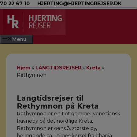
Hop til indhold
70 22 67 10
HJERTING@HJERTINGREJSER.DK
Menu
Hjem
»
LANGTIDSREJSER
»
Kreta
»
Rethymnon
Langtidsrejser til
Rethymnon på Kreta
Rethymnon er en flot gammel veneziansk
havneby på det nordlige Kreta.
Rethymnon er øens 3. største by,
beliggende ca. 1 times kørsel fra Chania