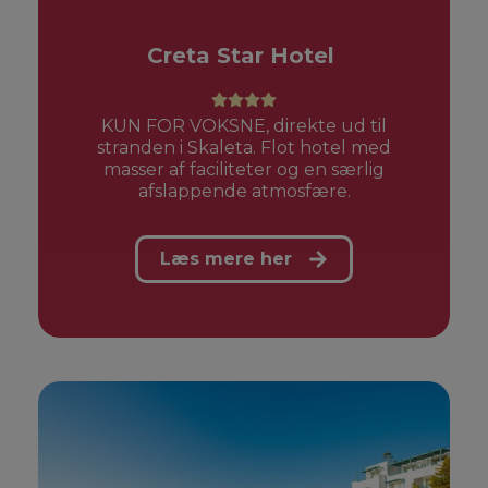
Creta Star Hotel
KUN FOR VOKSNE, direkte ud til
stranden i Skaleta. Flot hotel med
masser af faciliteter og en særlig
afslappende atmosfære.
Læs mere her