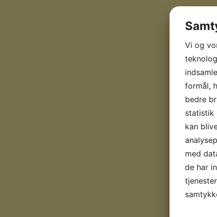
Samty
Vi og vo
teknologi
indsamle
formål, 
bedre br
statisti
kan bliv
analyse
med data
de har i
tjenester
samtykke