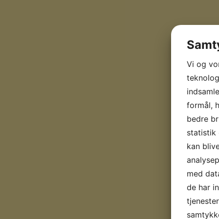
Samty
Vi og vo
teknologi
indsamle
formål, 
bedre br
statisti
kan bliv
analyse
med data
de har i
tjenester
samtykke