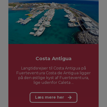
Costa Antigua
Langtidsrejser til Costa Antigua på
Fuerteventura Costa de Antigua ligger
på den østlige kyst af Fuerteventura,
lige udenfor Caleta ...
Læs mere her