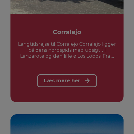
Corralejo
Langtidsrejse til Corralejo Corralejo ligger
på øens nordspids med udsigt til
Lanzarote og den lille ø Los Lobos. Fra ...
Læs mere her