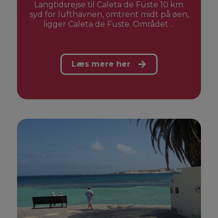
Langtidsrejse til Caleta de Fuste 10 km.
syd for lufthavnen, omtrent midt på øen,
ligger Caleta de Fuste. Området ...
Læs mere her