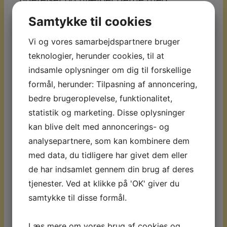
familierejser. Vi er kendetegnet ved, at vi
Samtykke til cookies
tilpasser rejsen til kunden og ikke
Vi og vores samarbejdspartnere bruger
omvendt.
teknologier, herunder cookies, til at
Kontakt Hjerting Rejser og få inspiration
indsamle oplysninger om dig til forskellige
formål, herunder: Tilpasning af annoncering,
til din kommende rejse. Uanset hvad du
bedre brugeroplevelse, funktionalitet,
søger, så kommer vi med vores input.
statistik og marketing. Disse oplysninger
kan blive delt med annoncerings- og
analysepartnere, som kan kombinere dem
med data, du tidligere har givet dem eller
de har indsamlet gennem din brug af deres
Nyhedsbrevstilmelding
tjenester. Ved at klikke på 'OK' giver du
samtykke til disse formål.
Tilmeld dig vores nyhedsbrev, hvis du vil
have nyheder og gode tilbud direkte i
Læs mere om vores brug af cookies og