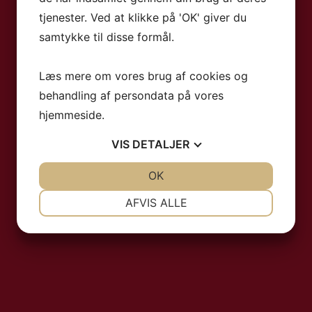
tjenester. Ved at klikke på 'OK' giver du
samtykke til disse formål.
Læs mere om vores brug af cookies og
behandling af persondata på vores
hjemmeside.
VIS
DETALJER
JA
NEJ
OK
JA
NEJ
NØDVENDIGE
PRÆFERENCER
AFVIS ALLE
JA
NEJ
JA
NEJ
MARKETING
STATISTIK