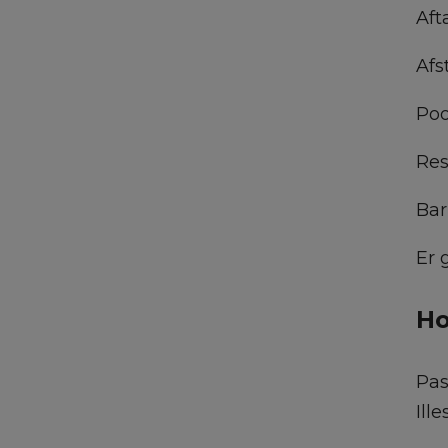
Aft
Afs
Poo
Res
Bar
Er 
Ho
Pas
Ill