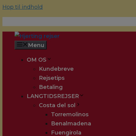
Hop til indhold
70 22 67 10
hjerting@hjertingrejser.dk
Menu
OM OS
Kundebreve
Rejsetips
Betaling
LANGTIDSREJSER
Costa del sol
Torremolinos
Benalmadena
Fuengirola