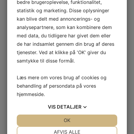
bedre brugeroplevelse, funktionalitet,
jer, var klare og tydelige og der var ingen
problemer ved ankomsten til Malaga tydelig
statistik og marketing. Disse oplysninger
markering af transport samt Chauffør. Også
kan blive delt med annoncerings- og
hjemtransport var fin.
analysepartnere, som kan kombinere dem
Ankomsten og det anviste værelse var
med data, du tidligere har givet dem eller
bestemt i topklasse, vi nød den dejlige altan
de har indsamlet gennem din brug af deres
hver dag.
tjenester. Ved at klikke på 'OK' giver du
”Riu Costa del sol” var et super lækkert hotel,
samtykke til disse formål.
med den kvalitet Riu hotellerne er kendt for. 3
restaurationer med meget spændende mad.
Læs mere om vores brug af cookies og
Super lækkert pool område med bar mm.
behandling af persondata på vores
Vi fik gået nogle skridt hver dag grundet, at
hjemmeside.
hotellet liger i udkanten af Torremolinos. Der
ligger et andet Riu hotel lidt tættere på
VIS
DETALJER
Centrum, det kunne være man skulle prøve at
lave aftaler her.
JA
NEJ
OK
JA
NEJ
NØDVENDIGE
PRÆFERENCER
Kort sagt vi har været meget tilfreds og vil
AFVIS ALLE