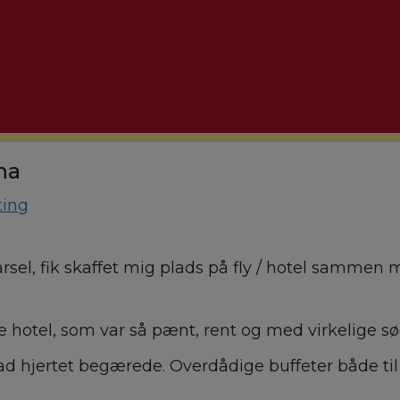
na
ting
 varsel, fik skaffet mig plads på fly / hotel samm
e hotel, som var så pænt, rent og med virkelige s
ad hjertet begærede. Overdådige buffeter både t