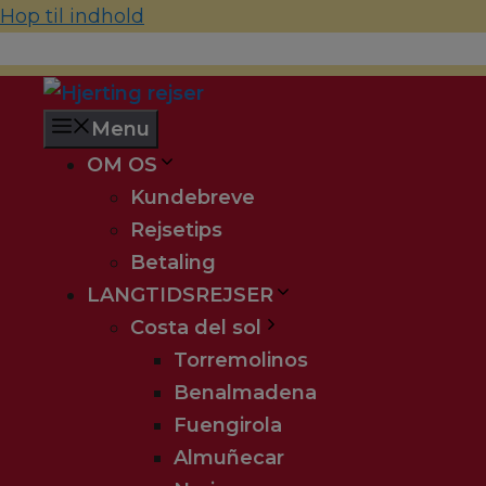
Hop til indhold
70 22 67 10
hjerting@hjertingrejser.dk
Menu
OM OS
Kundebreve
Rejsetips
Betaling
LANGTIDSREJSER
Costa del sol
Torremolinos
Benalmadena
Fuengirola
Almuñecar