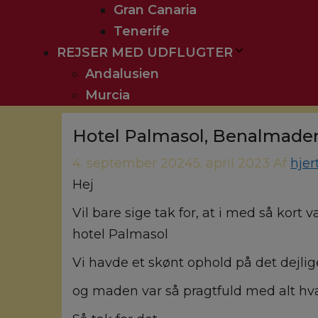
Gran Canaria
Tenerife
REJSER MED UDFLUGTER
Andalusien
Murcia
Hotel Palmasol, Benalmade
4. september 2024
5. april 2023
Af
hjer
Hej
Vil bare sige tak for, at i med så kort
hotel Palmasol
Vi havde et skønt ophold på det dejlig
og maden var så pragtfuld med alt hv