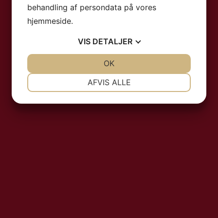
behandling af persondata på vores
hjemmeside.
VIS
DETALJER
JA
NEJ
OK
JA
NEJ
NØDVENDIGE
PRÆFERENCER
AFVIS ALLE
JA
NEJ
JA
NEJ
MARKETING
STATISTIK