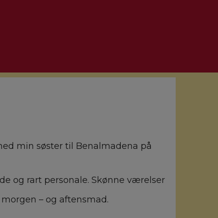
en med min søster til Benalmadena på
øde og rart personale. Skønne værelser
il morgen – og aftensmad.