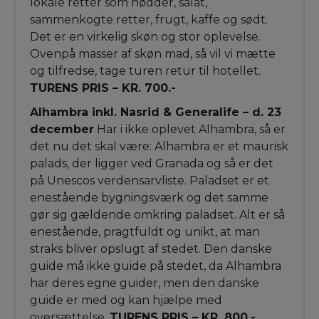
lokale retter som nødder, salat,
sammenkogte retter, frugt, kaffe og sødt.
Det er en virkelig skøn og stor oplevelse.
Ovenpå masser af skøn mad, så vil vi mætte
og tilfredse, tage turen retur til hotellet.
TURENS PRIS – KR. 700.-
Alhambra inkl. Nasrid & Generalife – d. 23
december
Har i ikke oplevet Alhambra, så er
det nu det skal være: Alhambra er et maurisk
palads, der ligger ved Granada og så er det
på Unescos verdensarvliste. Paladset er et
enestående bygningsværk og det samme
gør sig gældende omkring paladset. Alt er så
enestående, pragtfuldt og unikt, at man
straks bliver opslugt af stedet. Den danske
guide må ikke guide på stedet, da Alhambra
har deres egne guider, men den danske
guide er med og kan hjælpe med
oversættelse.
TURENS PRIS – KR. 800.-