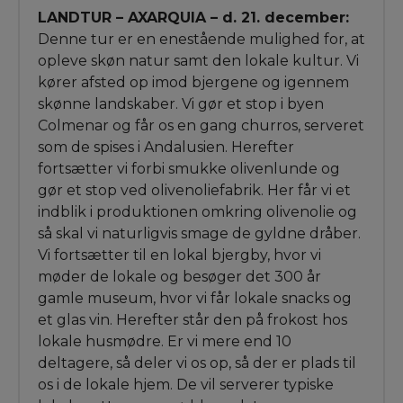
LANDTUR – AXARQUIA – d. 21. december:
Denne tur er en enestående mulighed for, at
opleve skøn natur samt den lokale kultur. Vi
kører afsted op imod bjergene og igennem
skønne landskaber. Vi gør et stop i byen
Colmenar og får os en gang churros, serveret
som de spises i Andalusien. Herefter
fortsætter vi forbi smukke olivenlunde og
gør et stop ved olivenoliefabrik. Her får vi et
indblik i produktionen omkring olivenolie og
så skal vi naturligvis smage de gyldne dråber.
Vi fortsætter til en lokal bjergby, hvor vi
møder de lokale og besøger det 300 år
gamle museum, hvor vi får lokale snacks og
et glas vin. Herefter står den på frokost hos
lokale husmødre. Er vi mere end 10
deltagere, så deler vi os op, så der er plads til
os i de lokale hjem. De vil serverer typiske