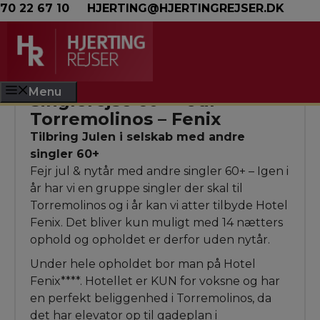
Hop til indhold
70 22 67 10
HJERTING@HJERTINGREJSER.DK
Menu
Singlerejse 60+ – Jul
Torremolinos – Fenix
Tilbring Julen i selskab med andre
singler 60+
Fejr jul & nytår med andre singler 60+ – Igen i
år har vi en gruppe singler der skal til
Torremolinos og i år kan vi atter tilbyde Hotel
Fenix. Det bliver kun muligt med 14 nætters
ophold og opholdet er derfor uden nytår.
Under hele opholdet bor man på Hotel
Fenix****. Hotellet er KUN for voksne og har
en perfekt beliggenhed i Torremolinos, da
det har elevator op til gadeplan i