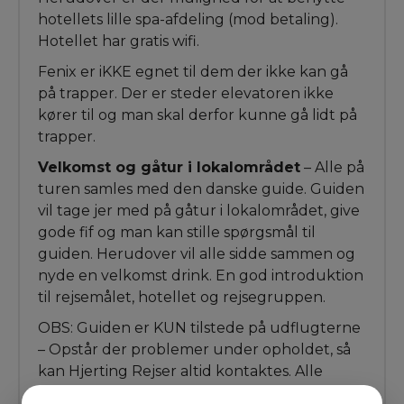
hotellets lille spa-afdeling (mod betaling).
Hotellet har gratis wifi.
Fenix er iKKE egnet til dem der ikke kan gå
på trapper. Der er steder elevatoren ikke
kører til og man skal derfor kunne gå lidt på
trapper.
Velkomst og gåtur i lokalområdet
– Alle på
turen samles med den danske guide. Guiden
vil tage jer med på gåtur i lokalområdet, give
gode fif og man kan stille spørgsmål til
guiden. Herudover vil alle sidde sammen og
nyde en velkomst drink. En god introduktion
til rejsemålet, hotellet og rejsegruppen.
OBS: Guiden er KUN tilstede på udflugterne
– Opstår der problemer under opholdet, så
kan Hjerting Rejser altid kontaktes. Alle
deltagere skal være selvhjulpne