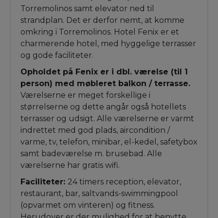
Torremolinos samt elevator ned til
strandplan. Det er derfor nemt, at komme
omkring i Torremolinos. Hotel Fenix er et
charmerende hotel, med hyggelige terrasser
og gode faciliteter.
Opholdet på Fenix er i dbl. værelse (til 1
person) med møbleret balkon / terrasse.
Værelserne er meget forskellige i
størrelserne og dette angår også hotellets
terrasser og udsigt. Alle værelserne er varmt
indrettet med god plads, aircondition /
varme, tv, telefon, minibar, el-kedel, safetybox
samt badeværelse m. brusebad. Alle
værelserne har gratis wifi.
Faciliteter:
24 timers reception, elevator,
restaurant, bar, saltvands-swimmingpool
(opvarmet om vinteren) og fitness.
Herudover er der mulighed for at benytte