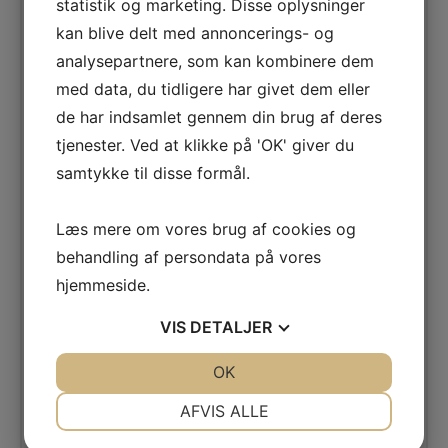
statistik og marketing. Disse oplysninger
dbl. værelse. Vores kunder er super glade for
prisen på Lagos de Cesar, og hotellet er
kan blive delt med annoncerings- og
meget benyttet af de kunder der rejser på
analysepartnere, som kan kombinere dem
langtidsrejse.
med data, du tidligere har givet dem eller
Værelser
: Lagos de Cesar består af 116
de har indsamlet gennem din brug af deres
rummelige juniorsuiter på ca. 50 m2. De
tjenester. Ved at klikke på 'OK' giver du
er lyst og pænt indrettet og har alle
samtykke til disse formål.
aircondition, minibar, safetybox (mod
betaling), telefon, tv samt badeværelse med
Læs mere om vores brug af cookies og
hårtørrer. Der er opholdsplads med sofa
samt separat soveværelse. Alle værelser er
behandling af persondata på vores
med balkon/terrasse. Der er gratis WIFI i
hjemmeside.
juniorsuiterne.
VIS
DETALJER
Der kan opgraderes til poolview, hvilket vi hos
Hjerting Rejser Anbefaler. Med poolview får
JA
NEJ
OK
JA
NEJ
man mest muligt sol og mulighed for evt.
NØDVENDIGE
PRÆFERENCER
havudsigt.
AFVIS ALLE
JA
NEJ
JA
NEJ
Faciliteter
: 24 timers reception, elevator,