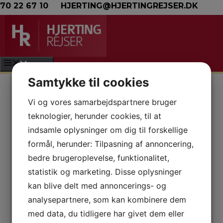
Hop til indhold
70 22 67 10
HJERTING@HJERTINGREJSER.DK
Menu
La Barracuda
Samtykke til cookies
La Barracuda er et ældre hyggeligt hotel
med en fantastisk beliggenhed ved
Vi og vores samarbejdspartnere bruger
Montemar stranden. La Barracuda ligger
teknologier, herunder cookies, til at
direkte ud til strandpromenaden. Der er kun
indsamle oplysninger om dig til forskellige
800 meter til Puerto Marina Benalmadena
og blot 500 meter til La Carihuela, kendt for
formål, herunder: Tilpasning af annoncering,
de mange fiskerestauranter. La Barracuda
bedre brugeroplevelse, funktionalitet,
har mange stamgæster og vælges særligt af
statistik og marketing. Disse oplysninger
ældre, der søger den flade promenade samt
kan blive delt med annoncerings- og
nærheden til havet. La Barracuda har en
analysepartnere, som kan kombinere dem
dejlig åben have med skøn udsigt til ud til
med data, du tidligere har givet dem eller
stranden og promenaden.