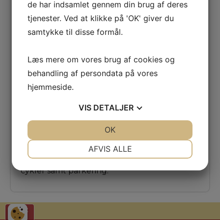
de har indsamlet gennem din brug af deres
Værelser:
La Barracuda har 244 værelser.
tjenester. Ved at klikke på 'OK' giver du
Værelserne er ca. 22 m2 og har alle
aircondition / varme, tv, telefon, køleskab
samtykke til disse formål.
samt badeværelse. Hårtørrer samt strygejern
kan lånes i receptionen. Alle værelserne har
Læs mere om vores brug af cookies og
balkon / terrasse og størstedelen er med
behandling af persondata på vores
havudsigt.
hjemmeside.
Der kan opgraderes til værelse med
poolview, der er siden med mest sol.
VIS
DETALJER
Faciliteter:
24 timers reception, elevator,
JA
NEJ
OK
JA
NEJ
swimmingpool, restaurant, bar, solterrasse
NØDVENDIGE
PRÆFERENCER
samt haveområde. Der er desuden mulighed
AFVIS ALLE
for tennis petanque, bordtennis, leje af
JA
NEJ
JA
NEJ
cykler samt parkering.
MARKETING
STATISTIK
Print