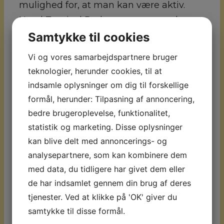
mulighed for, at man kan være aktiv.
Hotel Tropical Park er meget populært
grundet de store swimmingpools, hvoraf
Samtykke til cookies
den ene er opvarmet om vinteren samt
Vi og vores samarbejdspartnere bruger
deres store lejligheder, der er meget
teknologier, herunder cookies, til at
veludstyret inkl. en dejlig stor terrasse.
indsamle oplysninger om dig til forskellige
Tropical Park er for dem der vil have
formål, herunder: Tilpasning af annoncering,
mulighed for, at lave mad selv og passe
bedre brugeroplevelse, funktionalitet,
sig selv og med alt udenfor døren.
statistik og marketing. Disse oplysninger
kan blive delt med annoncerings- og
Værelser:
Hotel Tropical Park består af
analysepartnere, som kan kombinere dem
163 lejligheder. Opholdet er i 2 værelses
med data, du tidligere har givet dem eller
lejlighed på ca. 40 m2. Der er separat
de har indsamlet gennem din brug af deres
soveværelse, badeværelse med
tjenester. Ved at klikke på 'OK' giver du
brusebad & hårtørrer, opholdsplads m.
samtykke til disse formål.
sofa, tv, spiseplads samt køkkenniche m.