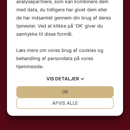
analysepartnere, som kan kombinere dem
evator, swimmingpools, restaurant, barer, minima
med data, du tidligere har givet dem eller
ness, frisør og billeje. Gratis wifi på hele hotellet.
de har indsamlet gennem din brug af deres
interen.
tjenester. Ved at klikke på 'OK' giver du
samtykke til disse formål.
Læs mere om vores brug af cookies og
behandling af persondata på vores
hjemmeside.
VIS
DETALJER
JA
NEJ
OK
JA
NEJ
NØDVENDIGE
PRÆFERENCER
AFVIS ALLE
JA
NEJ
JA
NEJ
MARKETING
STATISTIK