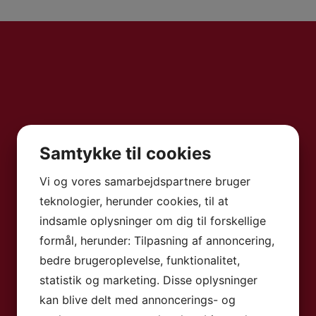
 500 meter til stranden. GF Fanabe er meget efte
ter, den skønne mad og så naturligvis pga. den fa
Samtykke til cookies
køn terrasse, hvorfra man har et smukt syn ud ove
Vi og vores samarbejdspartnere bruger
så har man alt udenfor døren og der er blot 400 
teknologier, herunder cookies, til at
 udvalg af restauranter.
indsamle oplysninger om dig til forskellige
ærelser. Alle værelserne er varmt og komfortabelt
formål, herunder: Tilpasning af annoncering,
elser har alle minibar, tv, safetybox (mod betalin
bedre brugeroplevelse, funktionalitet,
ne har møbleret terrasse med udsigt til bjerge, poo
statistik og marketing. Disse oplysninger
kan blive delt med annoncerings- og