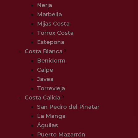
Nerja
Faciliteter:
24 timers reception, el
Marbella
for minigolf, bordtennis, fitness, well
Mijas Costa
OBS:
Poolen er kun opvarmet om v
Torrox Costa
Estepona
Costa Blanca
Benidorm
© Hjerting Rejser - 2026
Calpe
Javea
Torrevieja
Costa Calida
San Pedro del Pinatar
La Manga
Águilas
Puerto Mazarrón