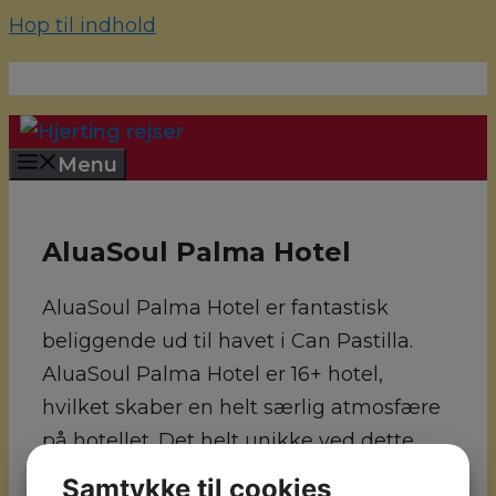
Hop til indhold
70 22 67 10
hjerting@hjertingrejser.dk
Menu
AluaSoul Palma Hotel
AluaSoul Palma Hotel er fantastisk
beliggende ud til havet i Can Pastilla.
AluaSoul Palma Hotel er 16+ hotel,
hvilket skaber en helt særlig atmosfære
på hotellet. Det helt unikke ved dette
hotel er den skønne udsigt til havet, der
Samtykke til cookies