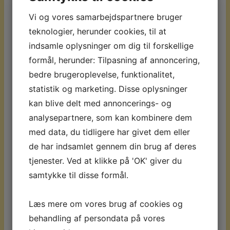
kan ses de fleste steder fra på hotellet.
Vi og vores samarbejdspartnere bruger
Samtidigt er der blot få minutters gang
teknologier, herunder cookies, til at
til den lille marina i Can Pastilla. Vil man
indsamle oplysninger om dig til forskellige
besøge storbyen Palma, er det en taxi
formål, herunder: Tilpasning af annoncering,
tur på ca. 15 min. Det er også muligt at
bedre brugeroplevelse, funktionalitet,
benytte bussen og nærmeste
statistik og marketing. Disse oplysninger
stoppested er ca. 500 meter fra hotellet.
kan blive delt med annoncerings- og
Strand, promenade, restauranter og
analysepartnere, som kan kombinere dem
barer – alt er lige udenfor døren.
med data, du tidligere har givet dem eller
de har indsamlet gennem din brug af deres
Værelser:
Opholdet på AluaSoul Palma
tjenester. Ved at klikke på 'OK' giver du
Hotel, er ophold i hotellets
samtykke til disse formål.
dobbeltværelse m. havudsigt. Værelset
er flot indrettet i klassisk middelhavsstil.
Læs mere om vores brug af cookies og
Værelset er ca. 21 m2. og har tv, el-kedel,
behandling af persondata på vores
safetybox, minibar samt badeværelse m.