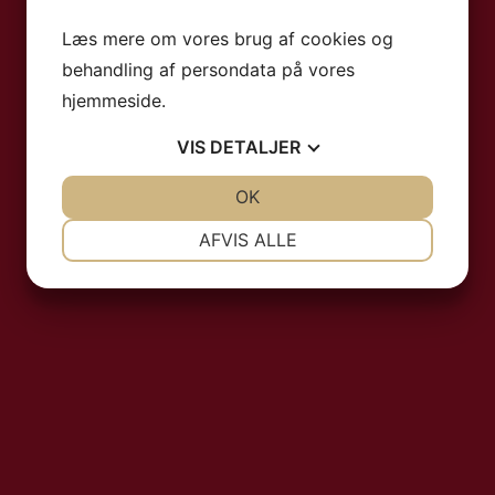
Læs mere om vores brug af cookies og
behandling af persondata på vores
hjemmeside.
VIS
DETALJER
JA
NEJ
OK
JA
NEJ
NØDVENDIGE
PRÆFERENCER
AFVIS ALLE
JA
NEJ
JA
NEJ
MARKETING
STATISTIK