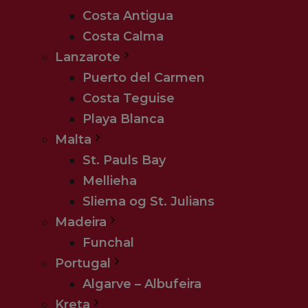
Costa Antigua
Costa Calma
Lanzarote
Puerto del Carmen
Costa Teguise
Playa Blanca
Malta
St. Pauls Bay
Mellieha
Sliema og St. Julians
Madeira
Enestående atmosfære 
Funchal
20. februar 2023
Portugal
Restaurant Trocadero i Benalmadena 
Algarve – Albufeira
da man her får en meget anderledes
Kreta