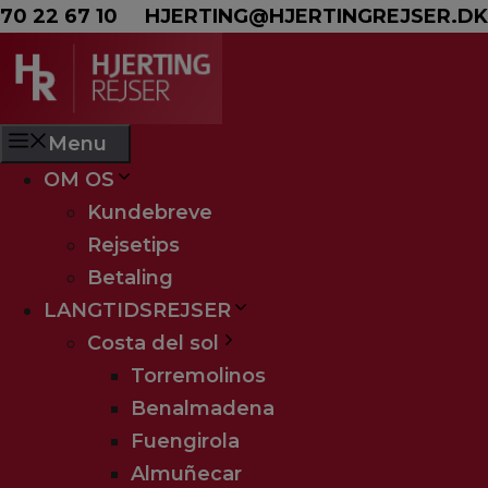
Hop til indhold
70 22 67 10
HJERTING@HJERTINGREJSER.DK
Menu
OM OS
Kundebreve
Rejsetips
Betaling
LANGTIDSREJSER
Costa del sol
Torremolinos
Benalmadena
Fuengirola
Almuñecar