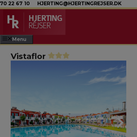
Hop til indhold
70 22 67 10
HJERTING@HJERTINGREJSER.DK
Menu
Vistaflor