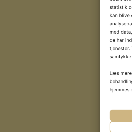
statistik 
kan blive
analysepa
med data, 
de har in
tjenester.
samtykke t
Læs mere 
behandlin
hjemmesi
J
NØD