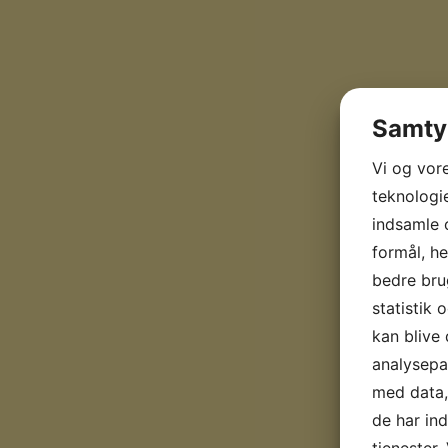
Samtyk
Vi og vor
teknologie
indsamle o
formål, he
bedre brug
statistik 
kan blive
analysepa
med data, 
de har in
tjenester.