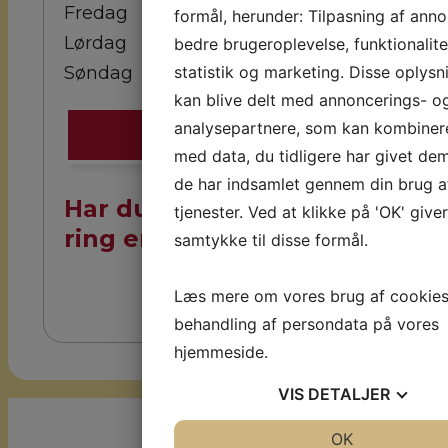
Fredag
Efter aftale
formål, herunder: Tilpasning af anno
Lørdag
Efter aftale
bedre brugeroplevelse, funktionalite
statistik og marketing. Disse oplysn
Søndag
kan blive delt med annoncerings- o
analysepartnere, som kan kombine
70 22 67 10
med data, du tidligere har givet dem
de har indsamlet gennem din brug a
Har du spørgsmål så
tjenester. Ved at klikke på 'OK' give
ring endelig til os!
samtykke til disse formål.
Læs mere om vores brug af cookie
behandling af persondata på vores
hjemmeside.
VIS
DETALJER
JA
NEJ
OK
JA
NE