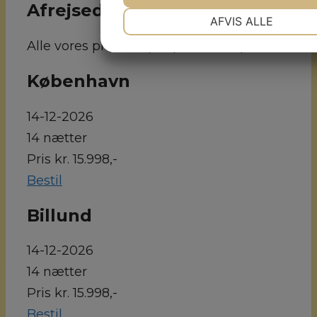
Afrejsedatoer
NØDVENDIGE
PRÆFEREN
AFVIS ALLE
JA
NEJ
JA
NE
Alle vores priser er per person v. 1 person
MARKETING
STATISTI
København
14-12-2026
14 nætter
Pris kr. 15.998,-
Bestil
Billund
14-12-2026
14 nætter
Pris kr. 15.998,-
Bestil