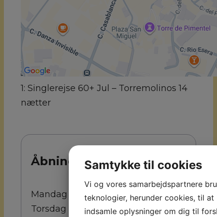
1: Singlerejse 60+ Jul – Torremolinos 14
nætter
Åbningstider
Samtykke til cookies
Vi og vores samarbejdspartnere br
Mandag -
9:00 - 16:00
teknologier, herunder cookies, til at
Torsdag
9:00 - 15:00
indsamle oplysninger om dig til fors