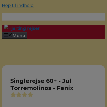
Hop til indhold
70 22 67 10
hjerting@hjertingrejser.dk
Menu
Singlerejse 60+ - Jul
Torremolinos - Fenix