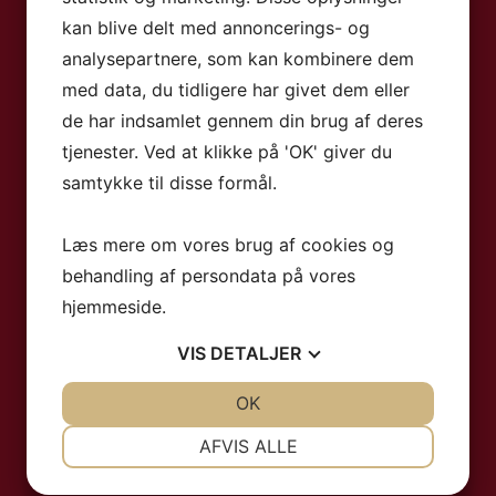
kan blive delt med annoncerings- og
otel. Hotellet har en fantastisk
t
analysepartnere, som kan kombinere dem
to del Carmen, der ligger langs
med data, du tidligere har givet dem eller
 få minutters gang fra stranden, gør
de har indsamlet gennem din brug af deres
e dukkert i vandet eller bare nyde den
tjenester. Ved at klikke på 'OK' giver du
 gør Relaxia Olivina det perfekte sted
samtykke til disse formål.
eden af Relaxia Olivina kan du finde et
Læs mere om vores brug af cookies og
g opleve hvad byen Puerto del
behandling af persondata på vores
å tage dig ud af byens grænser og
hjemmeside.
 og aktiviteter. Du kan f.eks. besøge
retegn Old Town Harbour som ligger
VIS
DETALJER
 frisk luft imens du svinger en
JA
NEJ
OK
JA
NEJ
 3000 meter væk. Relaxia Olivina har
NØDVENDIGE
PRÆFERENCER
AFVIS ALLE
om du kan benytte dig af under dit
d så afslappende og komfortabelt som
JA
NEJ
JA
NEJ