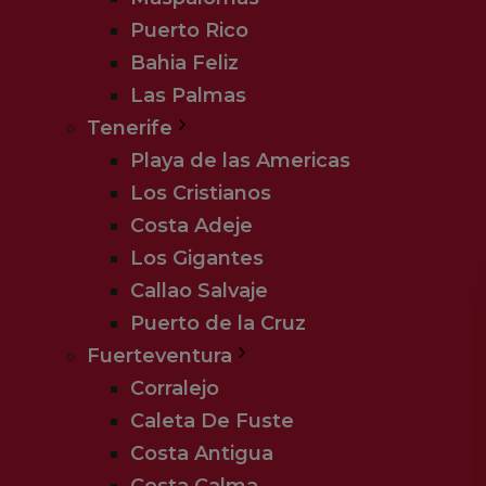
Puerto Rico
Bahia Feliz
Las Palmas
Tenerife
Playa de las Americas
Los Cristianos
Costa Adeje
Turen inkluderer:
Los Gigantes
Fly Lanzarote direkte t/r
Callao Salvaje
1 x familiesuite m. 2 soveværelser
Puerto de la Cruz
All Inklusive
Fuerteventura
Transport t/r hotellet
Corralejo
Caleta De Fuste
Costa Antigua