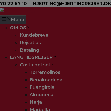
Hop til indhold
70 22 67 10
HJERTING@HJERTINGREJSER.DK
Menu
OM OS
Kundebreve
Rejsetips
Relaxia Olivina
Betaling
LANGTIDSREJSER
Costa del sol
Torremolinos
Benalmadena
Fuengirola
Almuñecar
Nerja
Marbella