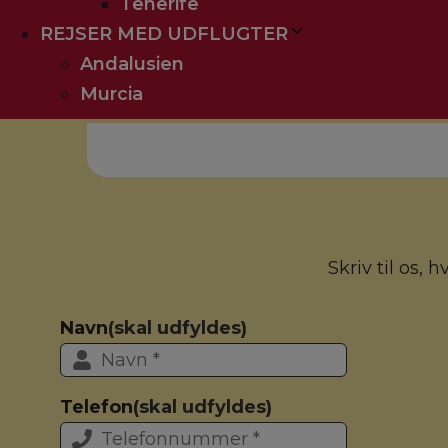
Tenerife
REJSER MED UDFLUGTER
Andalusien
Priser er på vej - konta
Murcia
Skriv til os, 
Navn
(skal udfyldes)
Telefon
(skal udfyldes)