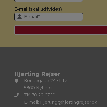
E-mail
(skal udfyldes)
Hjerting Rejser
Kongegade 24 st. tv.
5800 Nyborg
Tlf: 70 22 67 10
E-mail: Hjerting@hjertingrejser.dk