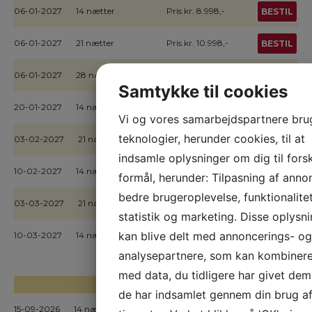
06-01-2027
14 nætter
Pris kr. 8.998,-
BESTIL
06-01-2027
21 nætter
Pris kr. 10.998,-
BESTIL
06-01-2027
28 nætter
Pris kr. 12.998,-
BESTIL
Samtykke til cookies
20-01-2027
14 nætter
Pris kr. 8.998,-
BESTIL
Vi og vores samarbejdspartnere bru
teknologier, herunder cookies, til at
03-02-2027
21 nætter
Pris kr. 11.998,-
BESTIL
indsamle oplysninger om dig til forsk
10-02-2027
14 nætter
Pris kr. 9.998,-
BESTIL
formål, herunder: Tilpasning af anno
bedre brugeroplevelse, funktionalitet
03-03-2027
21 nætter
Pris kr. 12.998,-
BESTIL
statistik og marketing. Disse oplysn
kan blive delt med annoncerings- og
10-03-2027
14 nætter
Pris kr. 10.998,-
BESTIL
analysepartnere, som kan kombiner
med data, du tidligere har givet dem 
ÅLBORG
de har indsamlet gennem din brug af
15-09-2026
14 nætter
Pris kr. 14.998,-
BESTIL