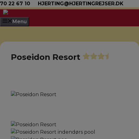
Hop til indhold
70 22 67 10
HJERTING@HJERTINGREJSER.DK
Menu
Poseidon Resort