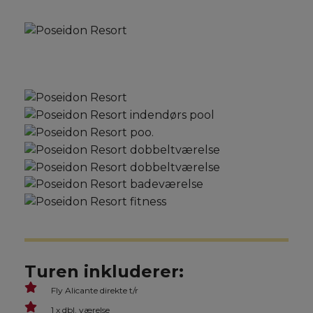
Turen inkluderer:
Fly Alicante direkte t/r
1 x dbl. værelse