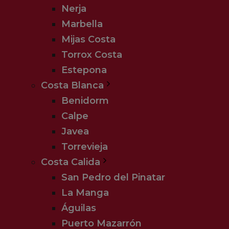
Nerja
Marbella
Mijas Costa
Torrox Costa
Estepona
Costa Blanca
Benidorm
Calpe
Javea
Torrevieja
Costa Calida
San Pedro del Pinatar
La Manga
Turen inkluderer:
Águilas
Puerto Mazarrón
Fly Malta direkte t/r