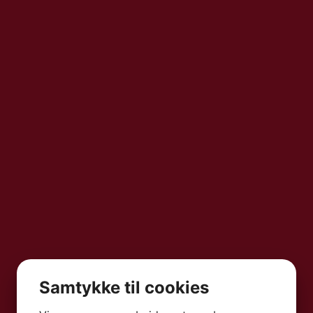
t
- MED HAVUDSIGT
 promenaden i Sliema. Her er der
 er f.eks. kun 50 meter til nærmeste
ller der er forbundet og dermed deler
 Regency kan man se vandet og deres
teder i byen. Vores priser er baseret
Samtykke til cookies
d havudsigt inkluderet.