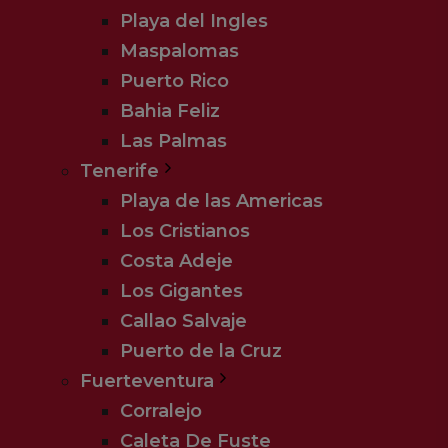
Værelser:
Med Hjerting Rejser er ophol
Playa del Ingles
værelses lejlighed med havudsigt. Lejl
Maspalomas
indrettet. De har alle køkkenniche me
Puerto Rico
elkedel, brødrister samt diverse service
Bahia Feliz
aircondition, tv, telefon, safetybox (
Las Palmas
hårtørrer. Der er mulighed for internet i
Tenerife
møbleret balkon.
Playa de las Americas
Faciliteter:
reception, elevator, swim
Los Cristianos
jacuzzi, restaurant, bar, cafe, poolbar o
Costa Adeje
Los Gigantes
OBS:
Opvarmet pool er indendørs
Callao Salvaje
Puerto de la Cruz
Fuerteventura
Corralejo
Caleta De Fuste