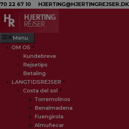
Hop til indhold
70 22 67 10
HJERTING@HJERTINGREJSER.DK
Menu
OM OS
Plaza Regency
Kundebreve
Rejsetips
Betaling
LANGTIDSREJSER
Costa del sol
Torremolinos
Benalmadena
Fuengirola
Almuñecar