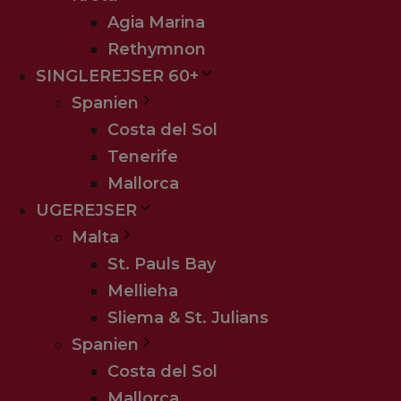
Agia Marina
Rethymnon
Skriv til os, 
SINGLEREJSER 60+
Spanien
Navn
(skal udfyldes)
Costa del Sol
Tenerife
Mallorca
Telefon
(skal udfyldes)
UGEREJSER
Malta
St. Pauls Bay
E-mail
(skal udfyldes)
Mellieha
Sliema & St. Julians
Spanien
Costa del Sol
Mallorca