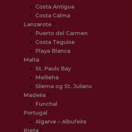
Costa Antigua
Costa Calma
Lanzarote
Puerto del Carmen
Costa Teguise
Afrejsedatoer
Playa Blanca
Alle
Malta
St. Pauls Bay
KØBENHAVN
Mellieha
31-10-2026
7 næ
Sliema og St. Julians
Madeira
Funchal
Portugal
Algarve – Albufeira
Kreta