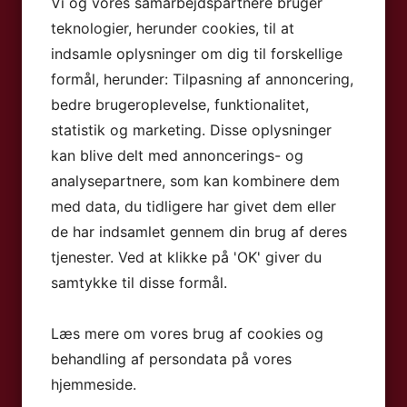
det på Plaza Regency i deres 1
Vi og vores samarbejdspartnere bruger
teknologier, herunder cookies, til at
ighederne er rummelige og lyst
indsamle oplysninger om dig til forskellige
d kogeplader, mikroovn, køleskab,
1: 
formål, herunder: Tilpasning af annoncering,
. Herudover har alle lejlighederne
bedre brugeroplevelse, funktionalitet,
mod betaling) samt badeværelse med
statistik og marketing. Disse oplysninger
 lejlighederne. Alle lejlighederne har
kan blive delt med annoncerings- og
M
analysepartnere, som kan kombinere dem
mingpool, indendørs swimmingpool,
med data, du tidligere har givet dem eller
F
g internethjørne.
de har indsamlet gennem din brug af deres
L
tjenester. Ved at klikke på 'OK' giver du
samtykke til disse formål.
Læs mere om vores brug af cookies og
behandling af persondata på vores
hjemmeside.