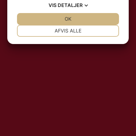
VIS
DETALJER
t
JA
NEJ
OK
JA
NEJ
NØDVENDIGE
PRÆFERENCER
AFVIS ALLE
JA
NEJ
JA
NEJ
MARKETING
STATISTIK
 vores priser er per person v. 2 per
tter
Pris kr. 6.998,-