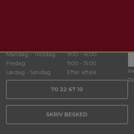
Åbningstider
Mandag - Torsdag:
9:00 - 16:00
Fredag:
9:00 - 15:00
M
Lørdag - Søndag:
Efter aftale
Re
70 22 67 10
SKRIV BESKED