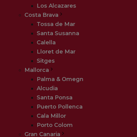
Los Alcazares
1 x 1 værelses lejlighed m. havudsig
Costa Brava
Morgenmad
Tossa de Mar
Transport t/r hotellet
Santa Susanna
Calella
Lloret de Mar
Hotel beskrivelse
Sitges
Mallorca
Lejlighed på promenaden i Sliema 
Palma & Omegn
Plaza Regency er et hyggeligt hotel på
Alcudia
gåafstand til alt hvad man behøver, der
Santa Ponsa
restauranter. Hotellet består af 2 hote
Puerto Pollenca
faciliteter. De fleste steder på Plaza
Cala Millor
tagterrasse er et af de bedste udsigts s
Porto Colom
på ophold i hotellets lejligheder og me
Gran Canaria