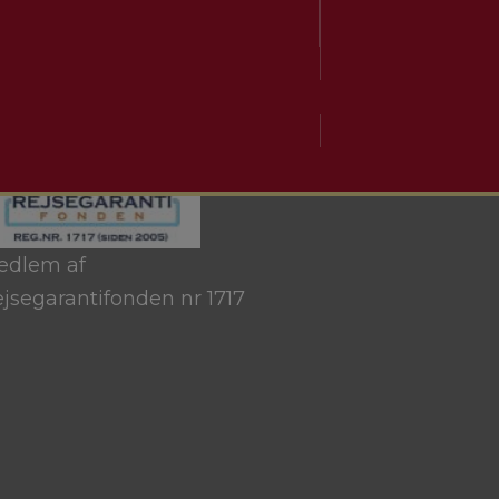
edlem af
jsegarantifonden nr 1717