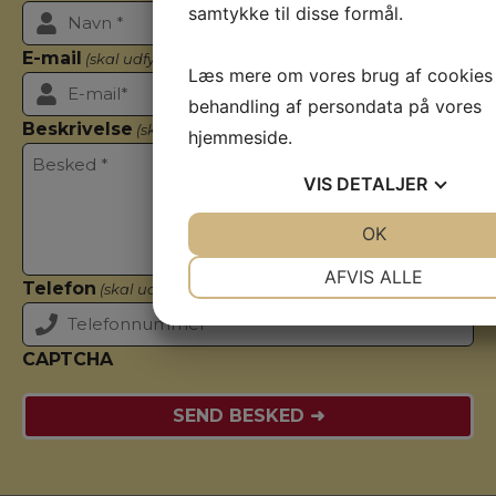
samtykke til disse formål.
E-mail
(skal udfyldes)
Læs mere om vores brug af cookies
behandling af persondata på vores
Beskrivelse
(skal udfyldes)
hjemmeside.
VIS
DETALJER
JA
NEJ
OK
JA
NEJ
NØDVENDIGE
PRÆFERENC
AFVIS ALLE
Telefon
(skal udfyldes)
JA
NEJ
JA
NEJ
MARKETING
STATISTIK
CAPTCHA