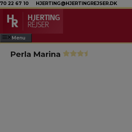
Hop til indhold
70 22 67 10
HJERTING@HJERTINGREJSER.DK
Menu
Perla Marina