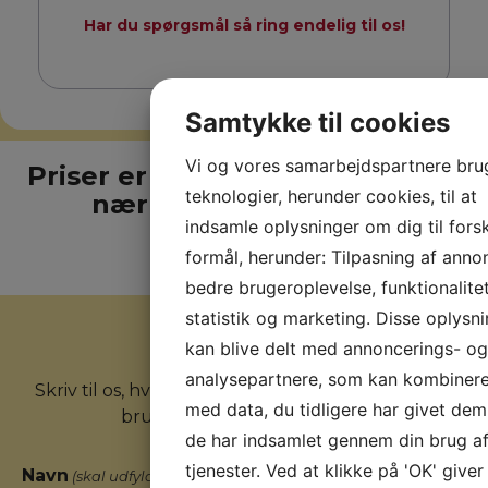
Har du spørgsmål så ring endelig til os!
Samtykke til cookies
Vi og vores samarbejdspartnere bru
Priser er på vej - kontakt os for
teknologier, herunder cookies, til at
nærmere information
indsamle oplysninger om dig til forsk
formål, herunder: Tilpasning af anno
bedre brugeroplevelse, funktionalitet
statistik og marketing. Disse oplysn
kan blive delt med annoncerings- og
Kontakt os
analysepartnere, som kan kombiner
Skriv til os, hvis du har nogle spørgsmål eller har
med data, du tidligere har givet dem 
brug for flere informationer.
de har indsamlet gennem din brug af
tjenester. Ved at klikke på 'OK' giver
Navn
(skal udfyldes)