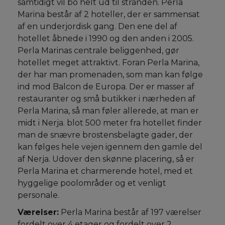
samtidigt vil bo helt ud til stranden. Perla
Marina består af 2 hoteller, der er sammensat
af en underjordisk gang. Den ene del af
hotellet åbnede i 1990 og den anden i 2005.
Perla Marinas centrale beliggenhed, gør
hotellet meget attraktivt. Foran Perla Marina,
der har man promenaden, som man kan følge
ind mod Balcon de Europa. Der er masser af
restauranter og små butikker i nærheden af
Perla Marina, så man føler allerede, at man er
midt i Nerja. blot 500 meter fra hotellet finder
man de snævre brostensbelagte gader, der
kan følges hele vejen igennem den gamle del
af Nerja. Udover den skønne placering, så er
Perla Marina et charmerende hotel, med et
hyggelige poolområder og et venligt
personale.
Værelser:
Perla Marina består af 197 værelser
fordelt over 4 etager og fordelt over 2