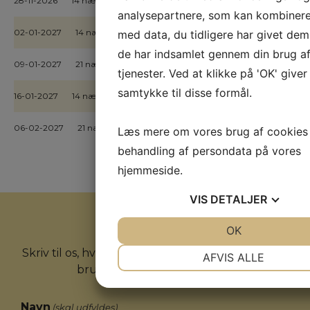
28-11-2026
14 nætter
Pris kr. 13.998,-
BESTIL
analysepartnere, som kan kombiner
02-01-2027
14 nætter
Pris kr. 13.498,-
med data, du tidligere har givet dem 
BESTIL
de har indsamlet gennem din brug af
09-01-2027
21 nætter
Pris kr. 16.498,-
BESTIL
tjenester. Ved at klikke på 'OK' giver
samtykke til disse formål.
16-01-2027
14 nætter
Pris kr. 13.498,-
BESTIL
06-02-2027
21 nætter
Pris kr. 16.998,-
BESTIL
Læs mere om vores brug af cookies
behandling af persondata på vores
hjemmeside.
VIS
DETALJER
JA
NEJ
OK
JA
NEJ
Kontakt os
NØDVENDIGE
PRÆFERENC
Skriv til os, hvis du har nogle spørgsmål eller har
AFVIS ALLE
brug for flere informationer.
JA
NEJ
JA
NEJ
MARKETING
STATISTIK
Navn
(skal udfyldes)