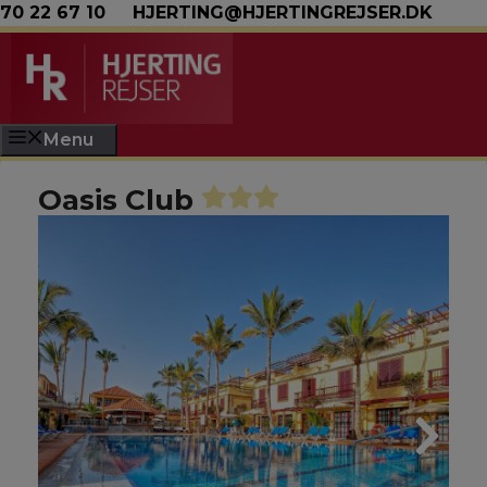
Hop til indhold
70 22 67 10
HJERTING@HJERTINGREJSER.DK
Menu
Oasis Club