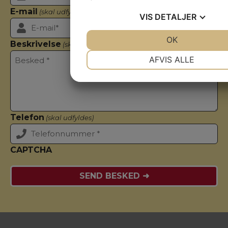
E-mail
(skal udfyldes)
VIS
DETALJER
JA
NEJ
OK
JA
NEJ
Beskrivelse
(skal udfyldes)
NØDVENDIGE
PRÆFERENC
AFVIS ALLE
JA
NEJ
JA
NEJ
MARKETING
STATISTIK
Telefon
(skal udfyldes)
CAPTCHA