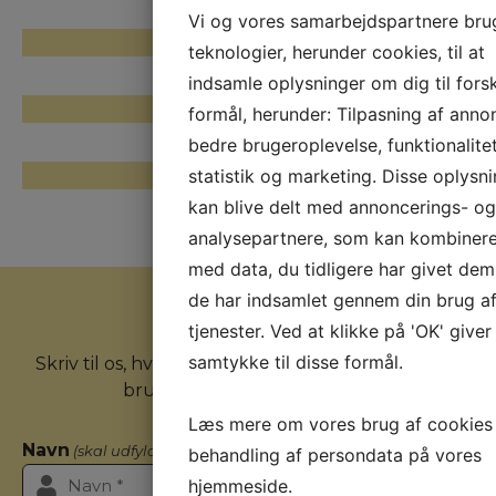
Vi og vores samarbejdspartnere bru
BILLUND
teknologier, herunder cookies, til at
indsamle oplysninger om dig til forsk
ÅLBORG
formål, herunder: Tilpasning af anno
bedre brugeroplevelse, funktionalitet
statistik og marketing. Disse oplysn
BILLUND
kan blive delt med annoncerings- og
analysepartnere, som kan kombiner
med data, du tidligere har givet dem 
de har indsamlet gennem din brug af
tjenester. Ved at klikke på 'OK' giver
Kontakt os
samtykke til disse formål.
Skriv til os, hvis du har nogle spørgsmål eller har
brug for flere informationer.
Læs mere om vores brug af cookies
Navn
(skal udfyldes)
behandling af persondata på vores
hjemmeside.