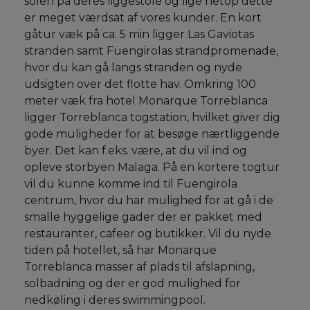
solen på deres liggestole og lige netop dette
er meget værdsat af vores kunder. En kort
gåtur væk på ca. 5 min ligger Las Gaviotas
stranden samt Fuengirolas strandpromenade,
hvor du kan gå langs stranden og nyde
udsigten over det flotte hav. Omkring 100
meter væk fra hotel Monarque Torreblanca
ligger Torreblanca togstation, hvilket giver dig
gode muligheder for at besøge nærtliggende
byer. Det kan f.eks. være, at du vil ind og
opleve storbyen Malaga. På en kortere togtur
vil du kunne komme ind til Fuengirola
centrum, hvor du har mulighed for at gå i de
smalle hyggelige gader der er pakket med
restauranter, cafeer og butikker. Vil du nyde
tiden på hotellet, så har Monarque
Torreblanca masser af plads til afslapning,
solbadning og der er god mulighed for
nedkøling i deres swimmingpool.