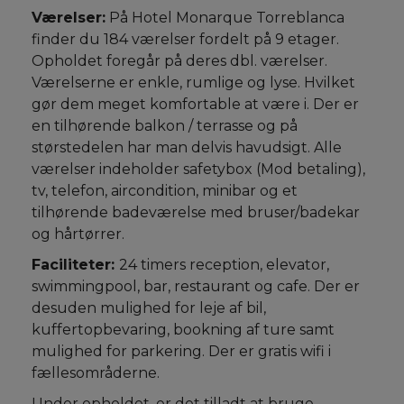
Værelser:
På Hotel Monarque Torreblanca
finder du 184 værelser fordelt på 9 etager.
Opholdet foregår på deres dbl. værelser.
Værelserne er enkle, rumlige og lyse. Hvilket
gør dem meget komfortable at være i. Der er
en tilhørende balkon / terrasse og på
størstedelen har man delvis havudsigt. Alle
værelser indeholder safetybox (Mod betaling),
tv, telefon, aircondition, minibar og et
tilhørende badeværelse med bruser/badekar
og hårtørrer.
Faciliteter:
24 timers reception, elevator,
swimmingpool, bar, restaurant og cafe. Der er
desuden mulighed for leje af bil,
kuffertopbevaring, bookning af ture samt
mulighed for parkering. Der er gratis wifi i
fællesområderne.
Under opholdet, er det tilladt at bruge