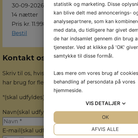
statistik og marketing. Disse oplysn
30-09-2026
kan blive delt med annoncerings- o
14 nætter
analysepartnere, som kan kombine
Pris kr. 11.998,-
med data, du tidligere har givet dem
Bestil
de har indsamlet gennem din brug a
tjenester. Ved at klikke på 'OK' give
samtykke til disse formål.
Kontakt os
Læs mere om vores brug af cookie
Skriv til os, hvis du har nogle spørgsmål eller
behandling af persondata på vores
har brug for flere informationer.
hjemmeside.
"
(skal udfyldes)
" indicates required fields
VIS
DETALJER
Navn
(skal udfyldes)
JA
NEJ
OK
JA
NE
NØDVENDIGE
PRÆFEREN
AFVIS ALLE
E-mail
(skal udfyldes)