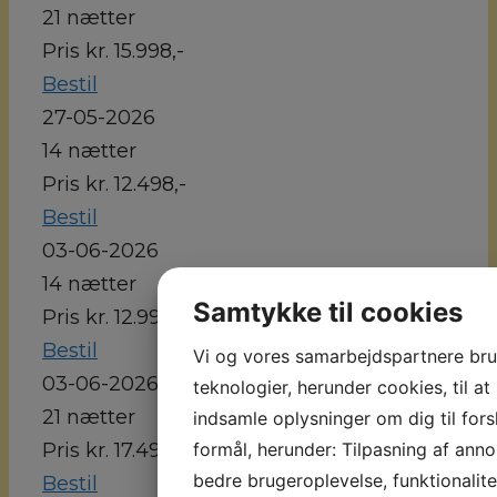
21 nætter
Pris kr. 15.998,-
Bestil
27-05-2026
14 nætter
Pris kr. 12.498,-
Bestil
03-06-2026
14 nætter
Samtykke til cookies
Pris kr. 12.998,-
Bestil
Vi og vores samarbejdspartnere br
03-06-2026
teknologier, herunder cookies, til at
21 nætter
indsamle oplysninger om dig til fors
formål, herunder: Tilpasning af anno
Pris kr. 17.498,-
bedre brugeroplevelse, funktionalite
Bestil