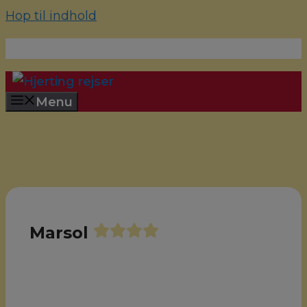
Hop til indhold
70 22 67 10
hjerting@hjertingrejser.dk
Menu
Marsol