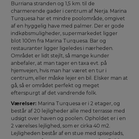
Burriana stranden og 1,5 km. til de
charmerende gader i centrum af Nerja. Marina
Turquesa har et mindre poolområde, omgivet
af en hyggelig have med palmer. Der er gode
indkøbsmuligheder, supermarkedet ligger
blot 100m fra Marina Turquesa. Bar og
restauranter ligger ligeledes i nærheden.
Området er lidt stejlt, så mange kunder
anbefaler, at man tager en taxa evt. på
hjemvejen, hvis man har været en tur i
centrum, eller måske lejer en bil. Elsker man at
gå, så er området perfekt og meget
efterspurgt af det vandrende folk.
Værelser:
Marina Turquesa er i 2 etager, og
består af 20 lejligheder alle med terrasse med
udsigt over haven og poolen. Opholdet er i en
2 værelses lejlighed, som er cirka 40 m2.
Lejligheden består af en stue med spiseplads,