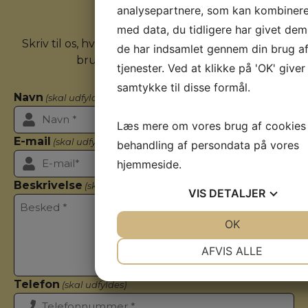
analysepartnere, som kan kombiner
Kontakt os
med data, du tidligere har givet dem 
Skriv til os, hvis du har nogle spørgsmål eller har
de har indsamlet gennem din brug af
brug for flere informationer.
tjenester. Ved at klikke på 'OK' giver
samtykke til disse formål.
Navn
(skal udfyldes)
Læs mere om vores brug af cookies
E-mail
(skal udfyldes)
behandling af persondata på vores
hjemmeside.
Beskrivelse
(skal udfyldes)
VIS
DETALJER
JA
NEJ
OK
JA
NEJ
NØDVENDIGE
PRÆFERENC
AFVIS ALLE
JA
NEJ
JA
NEJ
Telefon
(skal udfyldes)
MARKETING
STATISTIK