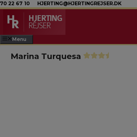
Hop til indhold
70 22 67 10
HJERTING@HJERTINGREJSER.DK
Menu
Marina Turquesa