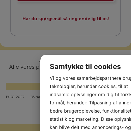
Har du spørgsmål så ring endelig til os!
Afrejsedatoer
Samtykke til cookies
Alle vores priser er per person v. 2 personer
Vi og vores samarbejdspartnere bru
teknologier, herunder cookies, til at
KØBENHAVN
indsamle oplysninger om dig til forsk
19-01-2027
28 nætter
Pris kr. 13.998,-
BESTIL
formål, herunder: Tilpasning af anno
bedre brugeroplevelse, funktionalitet
statistik og marketing. Disse oplysn
kan blive delt med annoncerings- og