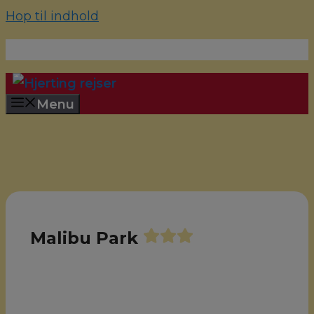
Hop til indhold
70 22 67 10
hjerting@hjertingrejser.dk
Menu
Malibu Park