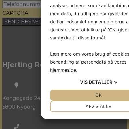
analysepartnere, som kan kombine
CAPTCHA
med data, du tidligere har givet dem
de har indsamlet gennem din brug a
tjenester. Ved at klikke på 'OK' give
samtykke til disse formål.
Læs mere om vores brug af cookie
behandling af persondata på vores
Hjerting Rejser
hjemmeside.
VIS
DETALJER
JA
NEJ
OK
JA
NE
Kongegade 24 st. tv.
NØDVENDIGE
PRÆFEREN
AFVIS ALLE
5800 Nyborg
JA
NEJ
JA
NE
MARKETING
STATISTI