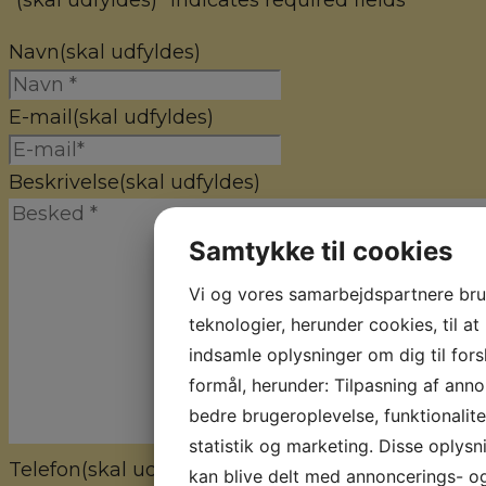
"
(skal udfyldes)
" indicates required fields
Navn
(skal udfyldes)
E-mail
(skal udfyldes)
Beskrivelse
(skal udfyldes)
Samtykke til cookies
Vi og vores samarbejdspartnere br
teknologier, herunder cookies, til at
indsamle oplysninger om dig til fors
formål, herunder: Tilpasning af anno
bedre brugeroplevelse, funktionalite
statistik og marketing. Disse oplysn
Telefon
(skal udfyldes)
kan blive delt med annoncerings- o