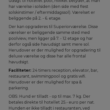
udsigt til hotellet pool, hvilket betyder, at man
har værelse i solsiden (den side med flest
solskinstimer / eftermiddagssol). Værelset er
beliggende på 2. - 6. etage.
Der kan opgraderes til Superiorværelse. Disse
værelser er beliggende samme sted med
poolview, men ligger på 7. - 12 etage og har
derfor også side havudsigt samt mere sol.
Herudover er der mulighed for opgradering til
deluxe værelse og disse har alle frontal
havudsigt.
Faciliteter:
24 timers reception, elevator, bar,
restaurant, swimmingpool og gratis wifi.
Herudover er der mulighed for spa &
parkering.
OBS: Hund er tilladt - op til max. 7 kg. Der
betales direkte til hotellet 25.- euro per nat.
Hunden er ikke tilladt i restauranten, ved