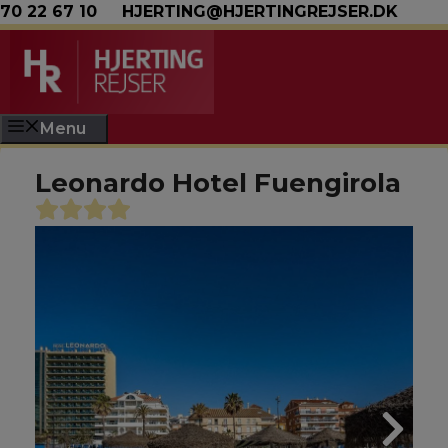
Hop til indhold
70 22 67 10
HJERTING@HJERTINGREJSER.DK
Menu
Leonardo Hotel Fuengirola