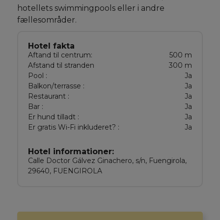
hotellets swimmingpools eller i andre
fællesområder.
Hotel fakta
Aftand til centrum:
500 m
Afstand til stranden
300 m
Pool :
Ja
Balkon/terrasse :
Ja
Restaurant :
Ja
Bar :
Ja
Er hund tilladt :
Ja
Er gratis Wi-Fi inkluderet? :
Ja
Hotel informationer:
Calle Doctor Gálvez Ginachero, s/n, Fuengirola,
29640, FUENGIROLA