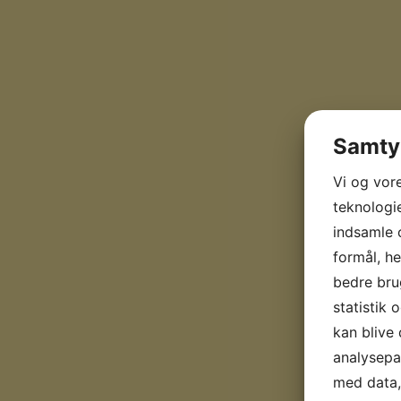
Samtyk
Vi og vor
teknologie
indsamle o
formål, he
bedre brug
statistik 
kan blive
analysepa
med data, 