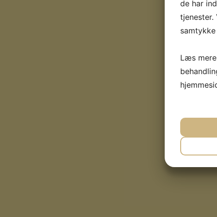
de har in
tjenester.
samtykke t
Læs mere 
behandlin
hjemmesi
J
NØD
J
MA