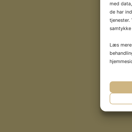
med data, 
de har in
tjenester.
samtykke t
Læs mere 
behandlin
hjemmesi
J
NØD
J
MA