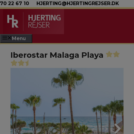
Hop til indhold
70 22 67 10
HJERTING@HJERTINGREJSER.DK
Menu
Iberostar Malaga Playa