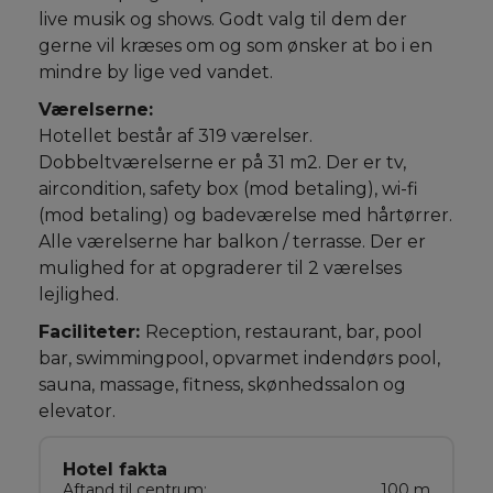
live musik og shows. Godt valg til dem der
gerne vil kræses om og som ønsker at bo i en
mindre by lige ved vandet.
Værelserne:
Hotellet består af 319 værelser.
Dobbeltværelserne er på 31 m2. Der er tv,
aircondition, safety box (mod betaling), wi-fi
(mod betaling) og badeværelse med hårtørrer.
Alle værelserne har balkon / terrasse. Der er
mulighed for at opgraderer til 2 værelses
lejlighed.
Faciliteter:
Reception, restaurant, bar, pool
bar, swimmingpool, opvarmet indendørs pool,
sauna, massage, fitness, skønhedssalon og
elevator.
Hotel fakta
Aftand til centrum:
100 m