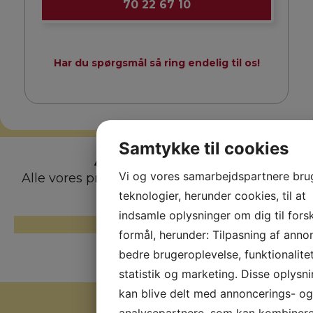
70 22 67 10
Har du spørgsmål så ring endelig til os!
Samtykke til cookies
Afrejsedatoer
Vi og vores samarbejdspartnere bru
Alle vores priser er per person v. 2 personer
teknologier, herunder cookies, til at
indsamle oplysninger om dig til forsk
KØBENHAVN
formål, herunder: Tilpasning af anno
bedre brugeroplevelse, funktionalitet
statistik og marketing. Disse oplysn
kan blive delt med annoncerings- og