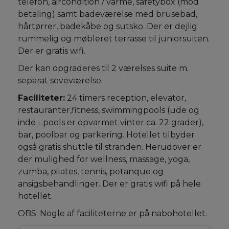
telefon, aircondition / varme, safetybox (mod
betaling) samt badeværelse med brusebad,
hårtørrer, badekåbe og sutsko. Der er dejlig
rummelig og møbleret terrasse til juniorsuiten.
Der er gratis wifi.
Der kan opgraderes til 2 værelses suite m.
separat soveværelse.
Faciliteter:
24 timers reception, elevator,
restauranter,fitness, swimmingpools (ude og
inde - pools er opvarmet vinter ca. 22 grader),
bar, poolbar og parkering. Hotellet tilbyder
også gratis shuttle til stranden. Herudover er
der mulighed for wellness, massage, yoga,
zumba, pilates, tennis, petanque og
ansigsbehandlinger. Der er gratis wifi på hele
hotellet.
OBS: Nogle af faciliteterne er på nabohotellet.