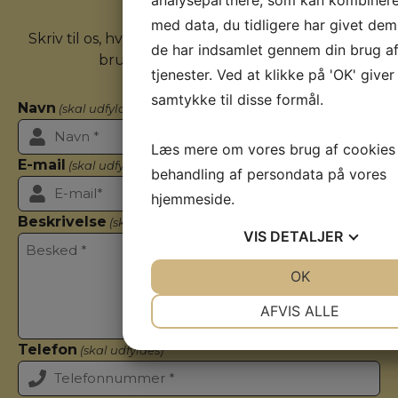
analysepartnere, som kan kombiner
Kontakt os
med data, du tidligere har givet dem 
Skriv til os, hvis du har nogle spørgsmål eller har
de har indsamlet gennem din brug af
brug for flere informationer.
tjenester. Ved at klikke på 'OK' giver
samtykke til disse formål.
Navn
(skal udfyldes)
Læs mere om vores brug af cookies
E-mail
(skal udfyldes)
behandling af persondata på vores
hjemmeside.
Beskrivelse
(skal udfyldes)
VIS
DETALJER
JA
NEJ
OK
JA
NEJ
NØDVENDIGE
PRÆFERENC
AFVIS ALLE
JA
NEJ
JA
NEJ
Telefon
(skal udfyldes)
MARKETING
STATISTIK