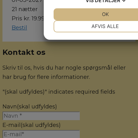
01-03-2027
VIS
DETALJER
21 nætter
JA
NEJ
OK
JA
NE
Pris kr. 19.998,-
NØDVENDIGE
PRÆFEREN
AFVIS ALLE
Bestil
JA
NEJ
JA
NE
MARKETING
STATISTI
Kontakt os
Skriv til os, hvis du har nogle spørgsmål eller
har brug for flere informationer.
"
(skal udfyldes)
" indicates required fields
Navn
(skal udfyldes)
E-mail
(skal udfyldes)