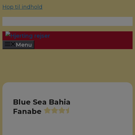
Hop til indhold
70 22 67 10
hjerting@hjertingrejser.dk
Menu
Blue Sea Bahia
Fanabe