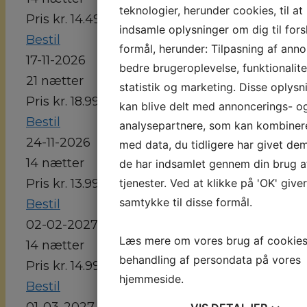
teknologier, herunder cookies, til at
Pris kr. 14.498,-
indsamle oplysninger om dig til fors
Bestil
formål, herunder: Tilpasning af anno
17-11-2026
bedre brugeroplevelse, funktionalite
21 nætter
statistik og marketing. Disse oplysn
Pris kr. 18.998,-
kan blive delt med annoncerings- o
Bestil
analysepartnere, som kan kombine
24-11-2026
med data, du tidligere har givet dem
14 nætter
de har indsamlet gennem din brug a
tjenester. Ved at klikke på 'OK' give
Pris kr. 13.998,-
samtykke til disse formål.
Bestil
02-02-2027
Læs mere om vores brug af cookie
14 nætter
behandling af persondata på vores
Pris kr. 14.998,-
hjemmeside.
Bestil