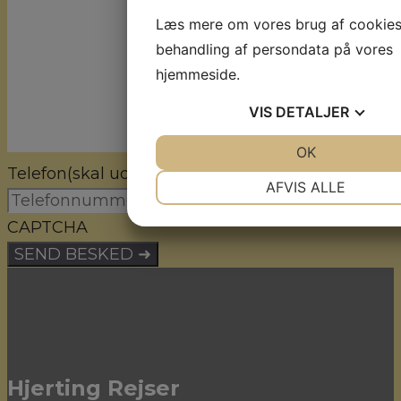
Læs mere om vores brug af cookie
behandling af persondata på vores
hjemmeside.
VIS
DETALJER
JA
NEJ
OK
JA
NE
Telefon
(skal udfyldes)
NØDVENDIGE
PRÆFEREN
AFVIS ALLE
JA
NEJ
JA
NE
CAPTCHA
MARKETING
STATISTI
Hjerting Rejser