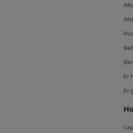
Aft
Afs
Poo
Bal
Bar
Er 
Er 
Ho
Gra