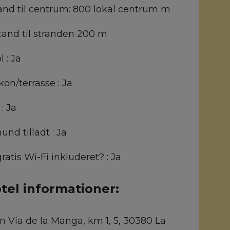
and til centrum:
800 lokal centrum m
tand til stranden
200 m
l :
Ja
kon/terrasse :
Ja
 :
Ja
hund tilladt :
Ja
gratis Wi-Fi inkluderet? :
Ja
tel informationer:
n Vía de la Manga, km 1, 5, 30380 La