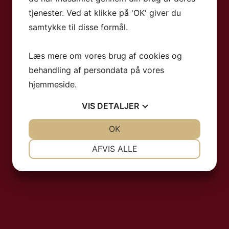
tjenester. Ved at klikke på 'OK' giver du
samtykke til disse formål.
Læs mere om vores brug af cookies og
behandling af persondata på vores
hjemmeside.
VIS
DETALJER
JA
NEJ
OK
JA
NEJ
NØDVENDIGE
PRÆFERENCER
AFVIS ALLE
JA
NEJ
JA
NEJ
MARKETING
STATISTIK