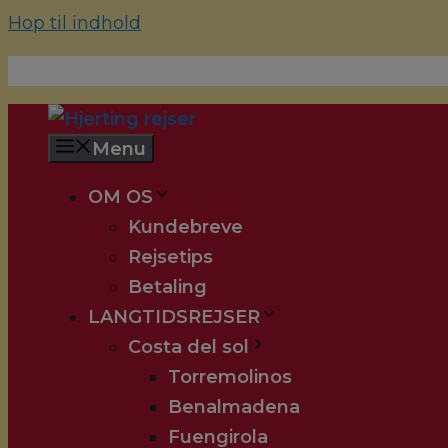
Hop til indhold
70 22 67 10
hjerting@hjertingrejser.dk
Menu
OM OS
Kundebreve
Rejsetips
Betaling
LANGTIDSREJSER
Costa del sol
Torremolinos
Benalmadena
Fuengirola