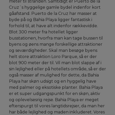
meter til stranden. Samtidigt er Puerto de la
Cruz´s hyggelige gamle bydel indenfor kort
gåafstand. Puerto de la Cruz har masser at
byde på og Bahia Playa ligger fantastisk i
forhold til, at have alt indenfor rækkevidde.
Blot 300 meter fra hotellet ligger
busstationen, hvorfra man kan tage bussen til
byens og øens mange forskellige attraktioner
og seværdigheder. Skal man besøge byens
helt store attraktion Loro Parque, så er der
blot 900 meter der til. Vil man blot slappe af i
sin lejlighed eller på hotellets område, så er der
også masser af mulighed for dette, da Bahia
Playa har skøn udsigt og en hyggelig have
med palmer og eksotiske planter. Bahia Playa
er et super udgangspunkt for en skøn, aktiv
og oplevelsesrig rejse. Bahia Playa er meget
efterspurgt til vores langtidsrejser, da man her
har både lejlighed og maden inkluderet. Vores