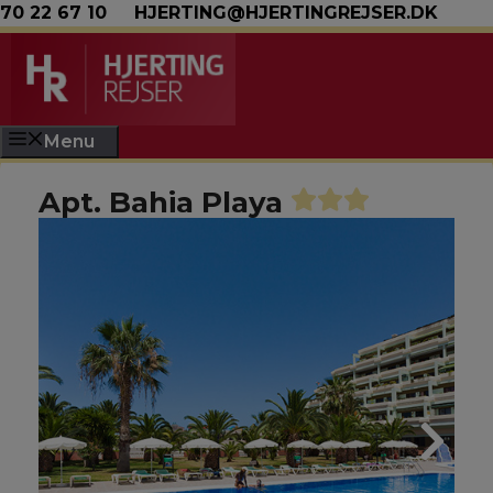
Hop til indhold
70 22 67 10
HJERTING@HJERTINGREJSER.DK
Menu
Apt. Bahia Playa