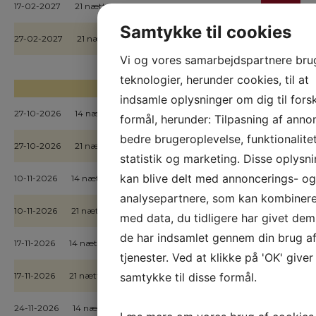
17-02-2027
21 nætter
Pris kr. 18.498,-
BESTIL
Samtykke til cookies
27-02-2027
21 nætter
Pris kr. 18.498,-
BESTIL
Vi og vores samarbejdspartnere bru
teknologier, herunder cookies, til at
ÅLBORG
indsamle oplysninger om dig til forsk
27-10-2026
14 nætter
Pris kr. 13.998,-
BESTIL
formål, herunder: Tilpasning af anno
bedre brugeroplevelse, funktionalitet
27-10-2026
21 nætter
Pris kr. 17.998,-
BESTIL
statistik og marketing. Disse oplysn
kan blive delt med annoncerings- og
10-11-2026
14 nætter
Pris kr. 13.998,-
BESTIL
analysepartnere, som kan kombiner
10-11-2026
21 nætter
Pris kr. 17.998,-
BESTIL
med data, du tidligere har givet dem 
de har indsamlet gennem din brug af
17-11-2026
14 nætter
Pris kr. 13.998,-
BESTIL
tjenester. Ved at klikke på 'OK' giver
samtykke til disse formål.
17-11-2026
21 nætter
Pris kr. 17.998,-
BESTIL
24-11-2026
14 nætter
Pris kr. 13.998,-
BESTIL