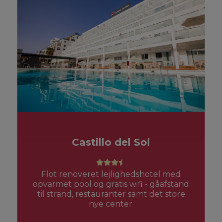
Castillo del Sol
Flot renoveret lejlighedshotel med
opvarmet pool og gratis wifi - gåafstand
til strand, restauranter samt det store
nye center.