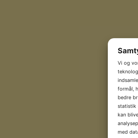
Samty
Vi og vo
teknologi
indsamle
formål, 
bedre br
statisti
kan bliv
analyse
med data