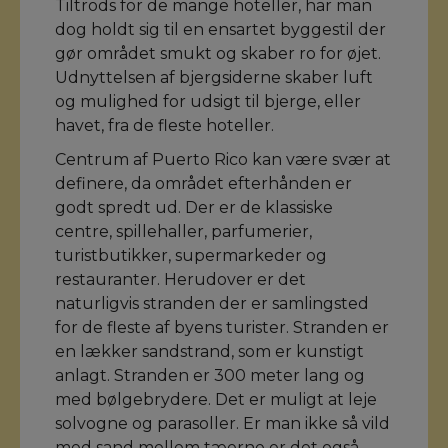
Tiltrods for de mange hoteller, har man
dog holdt sig til en ensartet byggestil der
gør området smukt og skaber ro for øjet.
Udnyttelsen af bjergsiderne skaber luft
og mulighed for udsigt til bjerge, eller
havet, fra de fleste hoteller.
Centrum af Puerto Rico kan være svær at
definere, da området efterhånden er
godt spredt ud. Der er de klassiske
centre, spillehaller, parfumerier,
turistbutikker, supermarkeder og
restauranter. Herudover er det
naturligvis stranden der er samlingsted
for de fleste af byens turister. Stranden er
en lækker sandstrand, som er kunstigt
anlagt. Stranden er 300 meter lang og
med bølgebrydere. Det er muligt at leje
solvogne og parasoller. Er man ikke så vild
med sand mellem tæerne er det også