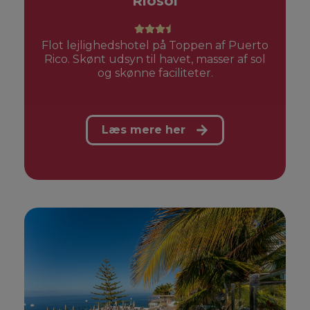
Riosol
Flot lejlighedshotel på Toppen af Puerto
Rico. Skønt udsyn til havet, masser af sol
og skønne faciliteter.
Læs mere her