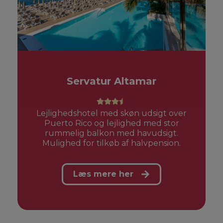
Servatur Altamar
Lejlighedshotel med skøn udsigt over
Puerto Rico og lejlighed med stor
rummelig balkon med havudsigt.
Mulighed for tilkøb af halvpension.
Læs mere her