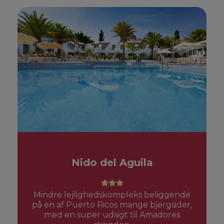
Nido del Aguila
Mindre lejlighedskompleks beliggende
på en af Puerto Ricos mange bjergsider,
med en super udsigt til Amadores