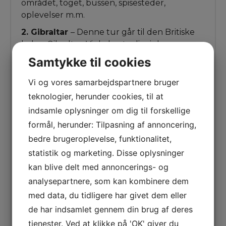
området, toget, bussen, spisesteder,
oplevelser m.m.
2. Gibraltar
– Denne tur går til den Britiske
halvø, Gibraltar. Vi skal naturligvis besøge
“The Rock” og nyde udsigten over
Samtykke til cookies
Gibraltarstrædet og helt til Afrika, hvis vejret
tillader det. Det er også her vi oplever de
Vi og vores samarbejdspartnere bruger
frække aber, der lever frit på toppen.
teknologier, herunder cookies, til at
Gibraltar er en unik oplevelse og byder på
indsamle oplysninger om dig til forskellige
natur samt spændende historie.
formål, herunder: Tilpasning af annoncering,
3. Mijas
– Turen går til den hvide bjergby
bedre brugeroplevelse, funktionalitet,
Mijas. Her vil man opleve charmerende
statistik og marketing. Disse oplysninger
brostensgader, blomstrende patioer og
kan blive delt med annoncerings- og
skønne udsigtspunkter. Her er god
analysepartnere, som kan kombinere dem
mulighed for gode indkøb af lokal keramik,
kurve eller ting i læder. Mijas er en af de byer
med data, du tidligere har givet dem eller
man SKAL opleve, men man skal have
de har indsamlet gennem din brug af deres
bentøjet i orden, for det går op og ned, ofte
tjenester. Ved at klikke på 'OK' giver du