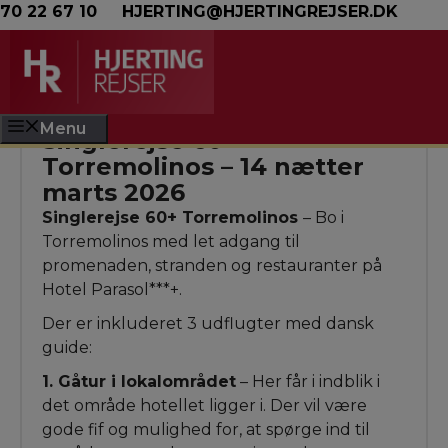
Hop til indhold
70 22 67 10
HJERTING@HJERTINGREJSER.DK
Menu
Singlerejse 60+
Torremolinos – 14 nætter
marts 2026
Singlerejse 60+ Torremolinos
– Bo i
Torremolinos med let adgang til
promenaden, stranden og restauranter på
Hotel Parasol***+.
Der er inkluderet 3 udflugter med dansk
guide:
1. Gåtur i lokalområdet
– Her får i indblik i
det område hotellet ligger i. Der vil være
gode fif og mulighed for, at spørge ind til