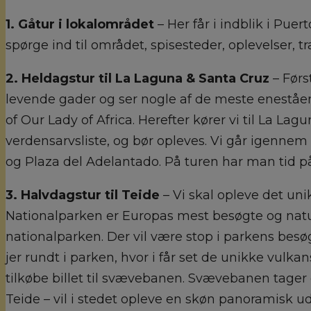
1. Gåtur i lokalområdet
– Her får i indblik i Puer
spørge ind til området, spisesteder, oplevelser, 
2. Heldagstur til La Laguna & Santa Cruz
– Før
levende gader og ser nogle af de meste eneståen
of Our Lady of Africa. Herefter kører vi til La La
verdensarvsliste, og bør opleves. Vi går igenne
og Plaza del Adelantado. På turen har man tid på
3. Halvdagstur til Teide
– Vi skal opleve det un
Nationalparken er Europas mest besøgte og naturli
nationalparken. Der vil være stop i parkens be
jer rundt i parken, hvor i får set de unikke vulk
tilkøbe billet til svævebanen. Svævebanen tager 
Teide – vil i stedet opleve en skøn panoramisk ud