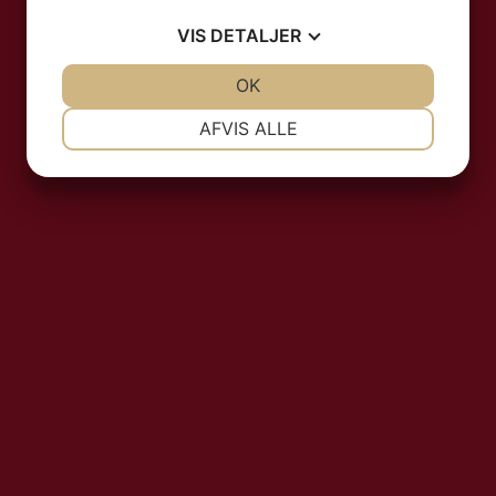
VIS
DETALJER
JA
NEJ
OK
JA
NEJ
NØDVENDIGE
PRÆFERENCER
AFVIS ALLE
JA
NEJ
JA
NEJ
MARKETING
STATISTIK