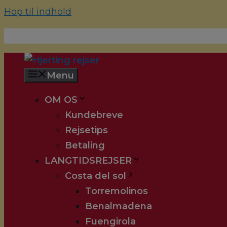
Hop til indhold
70 22 67 10
hjerting@hjertingrejser.dk
Menu
OM OS
Kundebreve
Rejsetips
Betaling
LANGTIDSREJSER
Costa del sol
Torremolinos
Benalmadena
Fuengirola