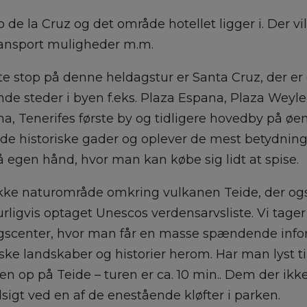
to de la Cruz og det område hotellet ligger i. Der v
transport muligheder m.m.
ste stop på denne heldagstur er Santa Cruz, der e
de steder i byen f.eks. Plaza Espana, Plaza Weyl
guna, Tenerifes første by og tidligere hovedby på ø
m de historiske gader og oplever de mest betydnin
 egen hånd, hvor man kan købe sig lidt at spise.
ikke naturområde omkring vulkanen Teide, der ogs
gvis optaget Unescos verdensarvsliste. Vi tager af
søgscenter, hvor man får en masse spændende info
anske landskaber og historier herom. Har man lyst
en op på Teide – turen er ca. 10 min.. Dem der i
sigt ved en af de enestående kløfter i parken.