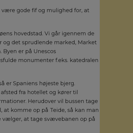
il være gode fif og mulighed for, at
r øens hovedstad. Vi går igennem de
er og det sprudlende marked, Market
en. Byen er på Unescos
gsfulde monumenter f.eks. katedralen
å er Spaniens højeste bjerg.
sted fra hotellet og kører til
rmationer. Herudover vil bussen tage
 til, at komme op på Teide, så kan man
kke vælger, at tage svævebanen op på