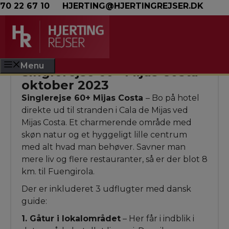
Hop til indhold
70 22 67 10
HJERTING@HJERTINGREJSER.DK
Menu
Singlerejse 60+ Mijas Costa -
oktober 2023
Singlerejse 60+ Mijas Costa
– Bo på hotel
direkte ud til stranden i Cala de Mijas ved
Mijas Costa. Et charmerende område med
skøn natur og et hyggeligt lille centrum
med alt hvad man behøver. Savner man
mere liv og flere restauranter, så er der blot 8
km. til Fuengirola.
Der er inkluderet 3 udflugter med dansk
guide:
1. Gåtur i lokalområdet
– Her får i indblik i