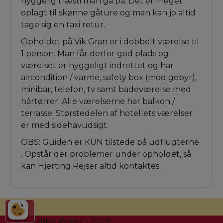
hyggelig træsti man gå på. Det er meget
oplagt til skønne gåture og man kan jo altid
tage sig en taxi retur.
Opholdet på Vik Gran er i dobbelt værelse til
1 person. Man får derfor god plads og
værelset er hyggeligt indrettet og har
aircondition / varme, safety box (mod gebyr),
minibar, telefon, tv samt badeværelse med
hårtørrer. Alle værelserne har balkon /
terrasse. Størstedelen af hotellets værelser
er med sidehavudsigt.
OBS: Guiden er KUN tilstede på udflugterne
. Opstår der problemer under opholdet, så
kan Hjerting Rejser altid kontaktes.
Print
© Hjerting Rejser - 2026