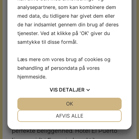
analysepartnere, som kan kombinere dem
SKAL opleves.
med data, du tidligere har givet dem eller
4. Mijas
(denne udflugt er inkluderet v.
de har indsamlet gennem din brug af deres
21 nætter)
– Turen går til bjergbyen
tjenester. Ved at klikke på 'OK' giver du
Mijas, en klassisk hvid landsby. Turen går
samtykke til disse formål.
rundt i de snævre brostensgader, op og
Læs mere om vores brug af cookies og
ned af trappetrin. Mijas byder på skønne
behandling af persondata på vores
butikker der sælger keramik, flotte kurve
hjemmeside.
og skønne lædervarer. Der er helt sikkert
mulighed for, at købe lidt med hjem. Der
VIS
DETALJER
vil også være tid til, at nyde skønne
JA
NEJ
OK
JA
NEJ
udsigtspunkter og tage skønne billeder.
NØDVENDIGE
PRÆFERENCER
AFVIS ALLE
Hotel El Puerto er et 3+ hotel, med den
JA
NEJ
JA
NEJ
perfekte beliggenhed. Hotel El Puerto
MARKETING
STATISTIK