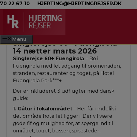
Hop til indhold
70 22 67 10
HJERTING@HJERTINGREJSER.DK
Menu
Singlerejse 60+ Fuengirola –
14 nætter marts 2026
Singlerejse 60+ Fuengirola
– Bo i
Fuengirola med let adgang til promenaden,
stranden, restauranter og toget, på Hotel
Fuengirola Park***+
Der er inkluderet 3 udflugter med dansk
guide:
1. Gåtur i lokalområdet
– Her får i indblik i
det område hotellet ligger i. Der vil være
gode fif og mulighed for, at spørge ind til
området, toget, bussen, spisesteder,