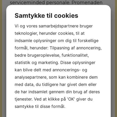
serviceminded personale. Promenaden
foran hotellet er uden biler, den er flad
Samtykke til cookies
og man kan følge den til f.eks. “La
Vi og vores samarbejdspartnere bruger
Carihuela”, der er berømt for, at have
teknologier, herunder cookies, til at
nogle af de bedste fiskerestauranter i
indsamle oplysninger om dig til forskellige
Torremolinos, og videre til Bajondillo
formål, herunder: Tilpasning af annoncering,
stranden. Man kan også følge
bedre brugeroplevelse, funktionalitet,
promenaden og gå den anden vej, hvor
statistik og marketing. Disse oplysninger
man efter blot 1000 meter kommer til
kan blive delt med annoncerings- og
Puerto Marina i Benalmadena. Pez
analysepartnere, som kan kombinere dem
Espada er et meget eftertragtet hotel,
med data, du tidligere har givet dem eller
der får stor ros for sine faciliteter. Vil man
de har indsamlet gennem din brug af deres
gerne have ekstra meget ud af opholdet,
tjenester. Ved at klikke på 'OK' giver du
så kan man opgraderer til sit værelse.
samtykke til disse formål.
Værelser:
Pez Espada består af 205