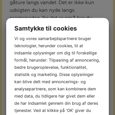
gåture langs vandet. Det er ikke kun
udsigten du kan nyde langs
promenaden, for det er også her du
finder restauranter og barer, hvor du kan
Samtykke til cookies
nyde grillet fisk eller anden skøn mad,
Vi og vores samarbejdspartnere bruger
imens du sidder med fødderne i sandet.
teknologier, herunder cookies, til at
Den nærmeste togstation er ca. 1000
indsamle oplysninger om dig til forskellige
meter væk, hvilket giver dig rige
formål, herunder: Tilpasning af annoncering,
muligheder for at komme ud og opleve
bedre brugeroplevelse, funktionalitet,
hvad Costa del sol har at tilbyde. Du kan
statistik og marketing. Disse oplysninger
f.eks. tage en togtur til Malaga eller en af
kan blive delt med annoncerings- og
de andre nærtliggende byer. Du finder
analysepartnere, som kan kombinere dem
også en golfbane ca. 1500 meter væk,
med data, du tidligere har givet dem eller
hvor du har mulighed for at leje golfsæt
de har indsamlet gennem din brug af deres
for en dag.
tjenester. Ved at klikke på 'OK' giver du