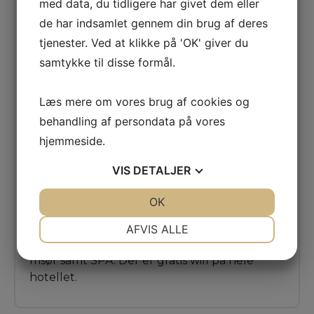
med data, du tidligere har givet dem eller
over 300 værelser. Opholdet er i deres
de har indsamlet gennem din brug af deres
dobbeltværelse. Værelset er ca. 30 m2,
tjenester. Ved at klikke på 'OK' giver du
rummeligt og lyst indrettet. Værelset har
aircondition, telefon, TV, saftybox (mod
samtykke til disse formål.
betaling) samt badeværelse hårtørrer. Alle
værelser har møbleret balkon/terrasse med
Læs mere om vores brug af cookies og
udsigt til have eller pool (særlig udsigt kan
behandling af persondata på vores
ikke garanteres). Der er gratis wifi på
hjemmeside.
værelset.
Der kan tilkøbes havudsigt.
VIS
DETALJER
Faciliteter:
24 timers reception, elevator,
JA
NEJ
OK
JA
NEJ
restauranter, barer, flere swimmingpool og
NØDVENDIGE
PRÆFERENCER
fitness. Herudover er der mulighed for
AFVIS ALLE
bordtennis, billard, minigolf, tennis, massage,
JA
NEJ
JA
NEJ
frisør samt SPA. Der er gratis wifi på hele
MARKETING
STATISTIK
hotellet.