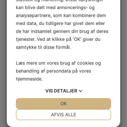
der vil forkæles, bo centralt og have vandet
kan blive delt med annoncerings- og
lige udenfor døren. Her vil de fleste elske, at
analysepartnere, som kan kombinere dem
nyde sin ferie på Malta, uanset om det er en
ugerejse eller langtidsrejse.
med data, du tidligere har givet dem eller
de har indsamlet gennem din brug af deres
Værelser:
DoubleTree By Hilton består af ca.
400 værelser og suiter. Opholdet er i
tjenester. Ved at klikke på 'OK' giver du
hotellets dbl. værelse. Værelset er ca. 22 m2.
samtykke til disse formål.
og har aircondition, telefon, tv, minibar,
kaffe/the faciliteter, safetybox (mod betaling)
Læs mere om vores brug af cookies og
og badeværelse med hårtørrer. Alle værelser
behandling af persondata på vores
har møbleret balkon / terrasse. Der er gratis
hjemmeside.
wifi på værelset.
Faciliter:
24 timers reception, elevator, 4
VIS
DETALJER
swimmingpools, 1 indendørs pool (opvarmet)
samt flere restauranter og barer samt fitness.
JA
NEJ
OK
JA
NEJ
Herudover er der mulighed for Spa, sauna,
NØDVENDIGE
PRÆFERENCER
AFVIS ALLE
tennis, bordtennis og parkering. Der er gratis
wifi på hele hotellet.
JA
NEJ
JA
NEJ