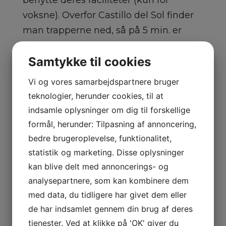
benytte deres faciliteter (kun for
voksne). Overfor Castillo del Sol finder
man trapperne ned, så på 5 min. er
man nede ved butikker og
Samtykke til cookies
restauranter. Skal man i det nye store
shoppingcenter, så er det en gåtur på
Vi og vores samarbejdspartnere bruger
blot 10 min. Fra Castillo del Sol, er der
teknologier, herunder cookies, til at
gåafstand til Puerto Ricos marina og
indsamle oplysninger om dig til forskellige
strand, samt byens mange restauranter
formål, herunder: Tilpasning af annoncering,
m.m. Lejlighederne er rummelige og
bedre brugeroplevelse, funktionalitet,
med en god terrasse. Vores kunder er
statistik og marketing. Disse oplysninger
meget glade for stedet og nyder den
kan blive delt med annoncerings- og
analysepartnere, som kan kombinere dem
rolige stemning samt voksne
med data, du tidligere har givet dem eller
atmosfære, men mest af alt nærheden
de har indsamlet gennem din brug af deres
til bunden af byen samt stranden.
tjenester. Ved at klikke på 'OK' giver du