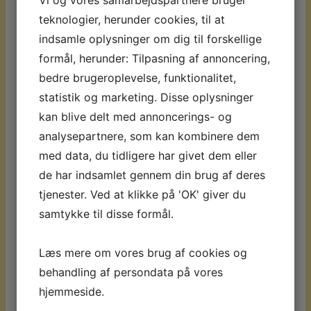
gamle bydel. Udover den skønne
teknologier, herunder cookies, til at
beliggenhed fremstår Bahia de Alcudia
indsamle oplysninger om dig til forskellige
super flot og byder på gode faciliteter. Til
formål, herunder: Tilpasning af annoncering,
trods for at Bahia de Alcudia er et stort
bedre brugeroplevelse, funktionalitet,
hotel, så har man formået at skabe
statistik og marketing. Disse oplysninger
mange hyggelige områder, hvilket er
kan blive delt med annoncerings- og
gjort med skøn beplantning, lounge
analysepartnere, som kan kombinere dem
områder og hyggelige glaspartier.
med data, du tidligere har givet dem eller
Hotellet har desuden lavet lounge
de har indsamlet gennem din brug af deres
område der KUN er for voksne, hvilket
tjenester. Ved at klikke på 'OK' giver du
samtykke til disse formål.
giver mulighed for en særlig stemning.
Værelser:
Bahia de Alcudia består af 234
Læs mere om vores brug af cookies og
værelser, der er fordelt over 8 etager.
behandling af persondata på vores
Opholdet er i dbl. værelse og alle dbl.
hjemmeside.
værelser er på ca. 24 m2 og har seng, tv,