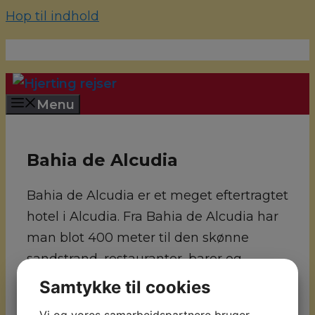
Hop til indhold
70 22 67 10
hjerting@hjertingrejser.dk
Menu
Bahia de Alcudia
Bahia de Alcudia er et meget eftertragtet
hotel i Alcudia. Fra Bahia de Alcudia har
man blot 400 meter til den skønne
sandstrand, restauranter, barer og
butikker er lige udenfor døren. Der knap
Samtykke til cookies
1 km. til marinaen og ca. 1,5 km. til den
Vi og vores samarbejdspartnere bruger