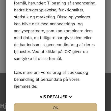
formål, herunder: Tilpasning af annoncering,
Telefon
*
bedre brugeroplevelse, funktionalitet,
statistik og marketing. Disse oplysninger
kan blive delt med annoncerings- og
E-mail
*
analysepartnere, som kan kombinere dem
med data, du tidligere har givet dem eller
Hvor mange skal rejse
*
de har indsamlet gennem din brug af deres
tjenester. Ved at klikke på 'OK' giver du
samtykke til disse formål.
Læs mere om vores brug af cookies og
behandling af persondata på vores
hjemmeside.
VIS
DETALJER
Hjerting Rejser
JA
NEJ
OK
JA
NEJ