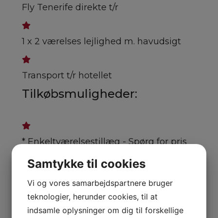
Fly Tenerife direkte t/r
1 x 2 værelses lejlighed m. havudsigt
Transport t/r hotellet
Tilkøbsmuligheder:
* Enkeltværelsestillæg - Spørg for pris
X
Samtykke til cookies
Kontakt os for mulighederne
Vi og vores samarbejdspartnere bruger
teknologier, herunder cookies, til at
Navn
*
indsamle oplysninger om dig til forskellige