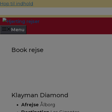
Hop til indhold
70 22 67 10
hjerting@hjertingrejser.dk
Menu
Book rejse
Klayman Diamond
Afrejse
Ålborg