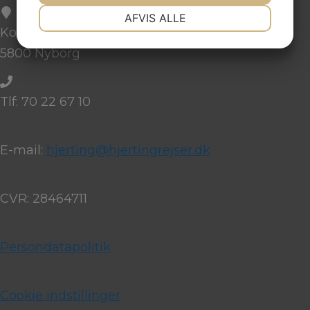
NØDVENDIGE
PRÆFERENCER
AFVIS ALLE
Kongegade 24 st. tv.
JA
NEJ
JA
NEJ
5800 Nyborg
MARKETING
STATISTIK
Tlf: 70 22 67 10
E-mail:
hjerting@hjertingrejser.dk
CVR: 28464711
Persondatapolitik
Cookie indstillinger