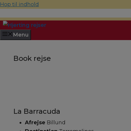
Hop til indhold
70 22 67 10
hjerting@hjertingrejser.dk
Menu
Book rejse
La Barracuda
Afrejse
Billund