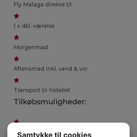
Fly Malaga direkte t/r
1 x dbl. værelse
Morgenmad
Aftensmad inkl. vand & vin
Transport t/r hotellet
Tilkøbsmuligheder:
Pool side & havudsigt - Spørg for pris
Samtykke til cookies