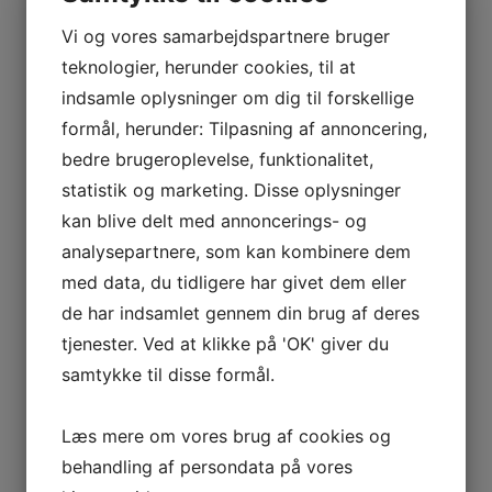
Vi og vores samarbejdspartnere bruger
Enkeltværelsestillæg - Spørg for pris
teknologier, herunder cookies, til at
indsamle oplysninger om dig til forskellige
X
formål, herunder: Tilpasning af annoncering,
Kontakt os for mulighederne
bedre brugeroplevelse, funktionalitet,
Navn
*
statistik og marketing. Disse oplysninger
kan blive delt med annoncerings- og
analysepartnere, som kan kombinere dem
Telefon
*
med data, du tidligere har givet dem eller
de har indsamlet gennem din brug af deres
E-mail
*
tjenester. Ved at klikke på 'OK' giver du
samtykke til disse formål.
Hvor mange skal rejse
*
Læs mere om vores brug af cookies og
behandling af persondata på vores