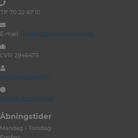
Tlf: 70 22 67 10
E-mail:
hjerting@hjertingrejser.dk
CVR: 28464711
Persondatapolitik
Cookie indstillinger
Åbningstider
Mandag - Torsdag:
Fredag: