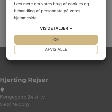
Læs mere om vores brug af cookies og
behandling af persondata på vores
hjemmeside.
VIS
DETALJER
JA
NEJ
OK
JA
NEJ
NØDVENDIGE
PRÆFERENCER
AFVIS ALLE
JA
NEJ
JA
NEJ
MARKETING
STATISTIK
Hjerting Rejser
Kongegade 24 st. tv.
5800 Nyborg