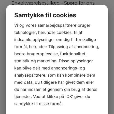
Enkeltværelsestillæg - Spørg for pris
X
Samtykke til cookies
Kontakt os for mulighederne
Vi og vores samarbejdspartnere bruger
teknologier, herunder cookies, til at
Navn
*
indsamle oplysninger om dig til forskellige
formål, herunder: Tilpasning af annoncering,
bedre brugeroplevelse, funktionalitet,
Telefon
*
statistik og marketing. Disse oplysninger
kan blive delt med annoncerings- og
analysepartnere, som kan kombinere dem
med data, du tidligere har givet dem eller
E-mail
*
de har indsamlet gennem din brug af deres
tjenester. Ved at klikke på 'OK' giver du
samtykke til disse formål.
Hvor mange skal rejse
*