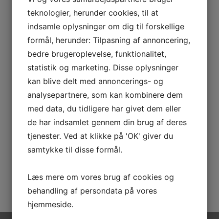
X
teknologier, herunder cookies, til at
indsamle oplysninger om dig til forskellige
Kontakt os for mulighederne
formål, herunder: Tilpasning af annoncering,
Navn
*
bedre brugeroplevelse, funktionalitet,
statistik og marketing. Disse oplysninger
kan blive delt med annoncerings- og
Telefon
*
analysepartnere, som kan kombinere dem
med data, du tidligere har givet dem eller
E-mail
*
de har indsamlet gennem din brug af deres
tjenester. Ved at klikke på 'OK' giver du
samtykke til disse formål.
Hvor mange skal rejse
*
Læs mere om vores brug af cookies og
behandling af persondata på vores
hjemmeside.