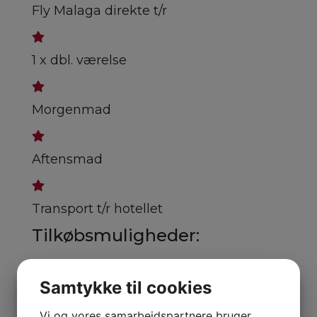
Fly Malaga direkte t/r
1 x dbl. værelse
Morgenmad
Aftensmad
Transport t/r hotellet
Tilkøbsmuligheder:
Samtykke til cookies
Enkeltværelsestillæg - Spørg for pris
Vi og vores samarbejdspartnere bruger