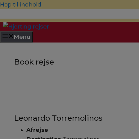
Hop til indhold
70 22 67 10
hjerting@hjertingrejser.dk
Menu
Book rejse
Leonardo Torremolinos
Afrejse