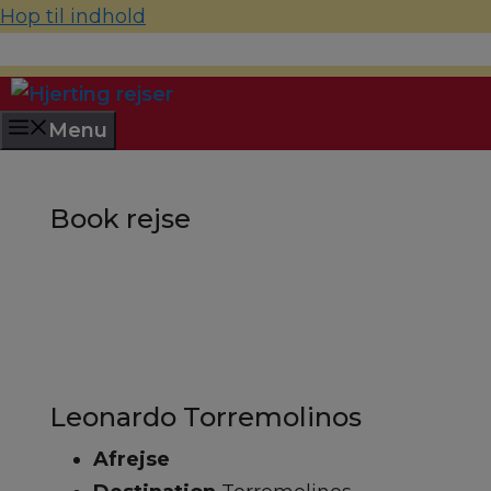
Hop til indhold
70 22 67 10
hjerting@hjertingrejser.dk
Menu
Book rejse
Leonardo Torremolinos
Afrejse