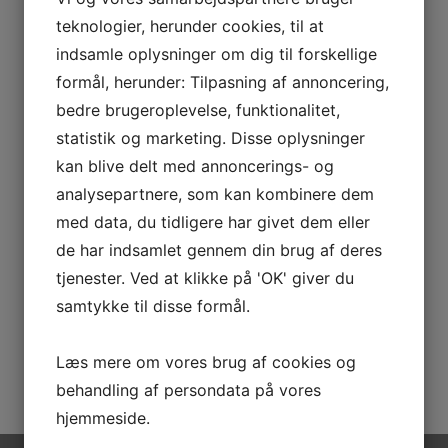
X
teknologier, herunder cookies, til at
indsamle oplysninger om dig til forskellige
Kontakt os for mulighederne
formål, herunder: Tilpasning af annoncering,
Navn
*
bedre brugeroplevelse, funktionalitet,
statistik og marketing. Disse oplysninger
kan blive delt med annoncerings- og
Telefon
*
analysepartnere, som kan kombinere dem
med data, du tidligere har givet dem eller
E-mail
*
de har indsamlet gennem din brug af deres
tjenester. Ved at klikke på 'OK' giver du
samtykke til disse formål.
Hvor mange skal rejse
*
Læs mere om vores brug af cookies og
behandling af persondata på vores
hjemmeside.