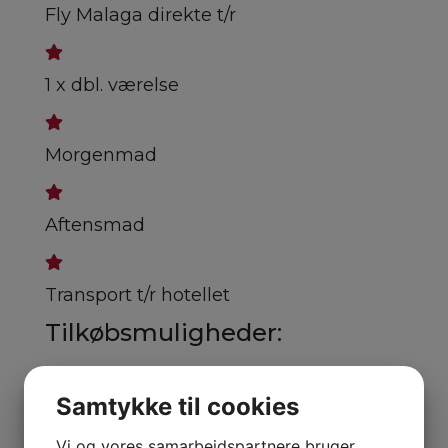
Fly Malaga direkte t/r
1 x dbl. værelse
Morgenmad
Aftensmad
Transport t/r hotellet
Tilkøbsmuligheder:
Samtykke til cookies
Enkeltværelsestillæg - Spørg for pris
Vi og vores samarbejdspartnere bruger